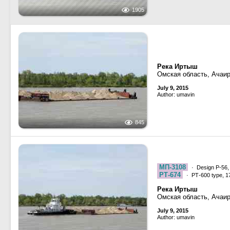
1905
Река Иртыш
Омская область, Ачаи
July 9, 2015
Author: umavin
845
МП-3108
· Design Р-56
РТ-674
· РТ-600 type, 1
Река Иртыш
Омская область, Ачаи
July 9, 2015
Author: umavin