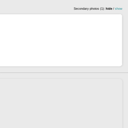
Secondary photos (1):
hide
/
show