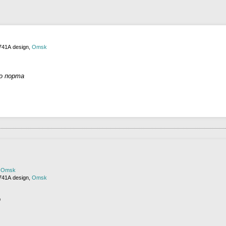
741А design,
Omsk
о порта
,
Omsk
741А design,
Omsk
р