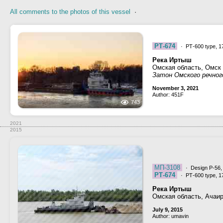
All comments to the photos of this vessel
·
РТ-674
· РТ-600 type, 1
Река Иртыш
Омская область, Омск
Затон Омского речног
November 3, 2021
Author: 451F
743
2021
2015
МП-3108
· Design Р-56
РТ-674
· РТ-600 type, 1
Река Иртыш
Омская область, Ачаи
July 9, 2015
Author: umavin