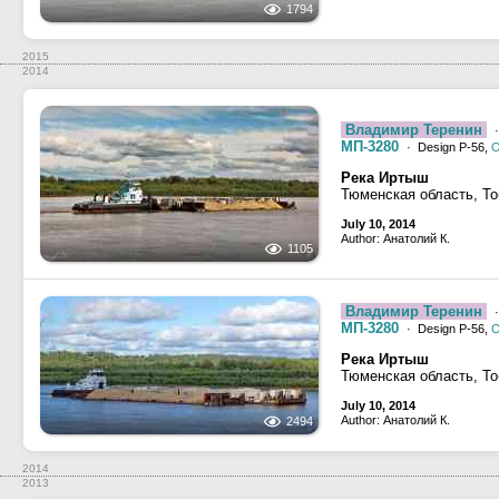
1794
2015
2014
Владимир Теренин
·
МП-3280
· Design Р-56,
Река Иртыш
Тюменская область, Т
July 10, 2014
Author: Анатолий К.
1105
Владимир Теренин
·
МП-3280
· Design Р-56,
Река Иртыш
Тюменская область, Т
July 10, 2014
Author: Анатолий К.
2494
2014
2013