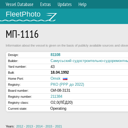
Vessel Database
Extras
Updates
Help
FleetPhoto
МП-1116
Information about the vessel is given on the basis of publicly available sources and obser
81108
Design:
Самусьский судостроительно-судоремонт
Builder:
43
Yard number:
18.04.1992
Built:
Omsk
Home Port:
РКО (РРР до 2022)
Registry:
ОИ-08-3131
Board number:
211384
Registry number:
О2,0(ЛЁД20)
Registry class:
Operating
Current state:
Years:
2012
·
2013
·
2014
·
2015
·
2021