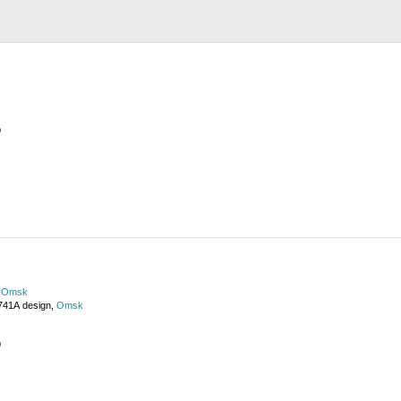
р
,
Omsk
741А design,
Omsk
р