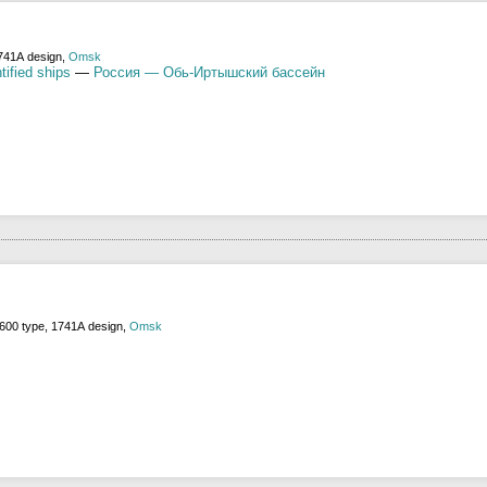
741А design,
Omsk
tified ships
—
Россия — Обь-Иртышский бассейн
600 type, 1741А design,
Omsk