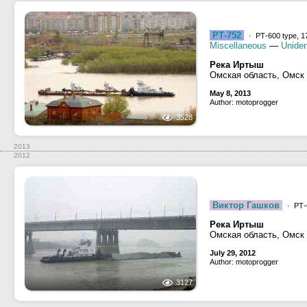
РТ-752
· РТ-600 type, 1
Miscellaneous
—
Uniden
Река Иртыш
Омская область, Омск
May 8, 2013
Author: motoprogger
3528
2013
2012
Виктор Гашков
· РТ-
Река Иртыш
Омская область, Омск
July 29, 2012
Author: motoprogger
3127