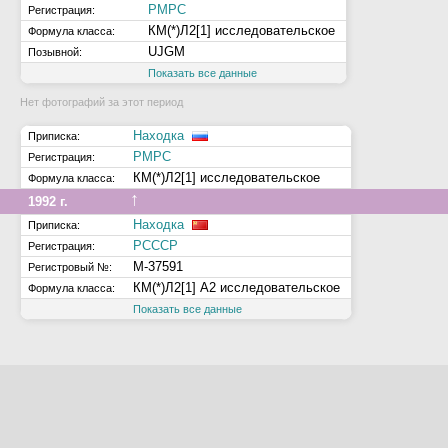
РМРС
Регистрация:
КМ(*)Л2[1] исследовательское
Формула класса:
UJGM
Позывной:
Показать все данные
Нет фотографий за этот период
Находка
Приписка:
РМРС
Регистрация:
КМ(*)Л2[1] исследовательское
Формула класса:
↑
1992 г.
Находка
Приписка:
РСССР
Регистрация:
М-37591
Регистровый №:
КМ(*)Л2[1] А2 исследовательское
Формула класса:
Показать все данные