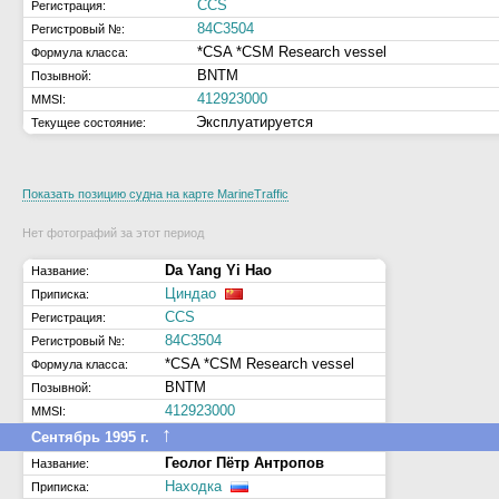
CCS
Регистрация:
84C3504
Регистровый №:
*CSA *CSM Research vessel
Формула класса:
BNTM
Позывной:
412923000
MMSI:
Эксплуатируется
Текущее состояние:
Показать позицию судна на карте MarineTraffic
Нет фотографий за этот период
Da Yang Yi Hao
Название:
Циндао
Приписка:
CCS
Регистрация:
84C3504
Регистровый №:
*CSA *CSM Research vessel
Формула класса:
BNTM
Позывной:
412923000
MMSI:
↑
Сентябрь 1995 г.
Геолог Пётр Антропов
Название:
Находка
Приписка: