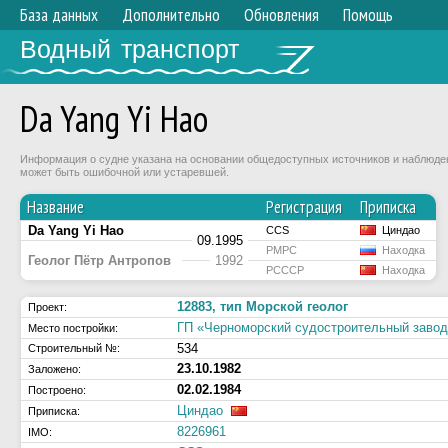
База данных
Дополнительно
Обновления
Помощь
Водный транспорт
Da Yang Yi Hao
Информация о судне указана на основании общедоступных источников и наблюдени
может быть ошибочной или устаревшей.
Название
Регистрация
Приписка
Da Yang Yi Hao
CCS
Циндао
09.1995
РМРС
Находка
Геолог Пётр Антропов
1992
РСССР
Находка
12883, тип Морской геолог
Проект:
ГП «Черноморский судостроительный заво
Место постройки:
534
Строительный №:
23.10.1982
Заложено:
02.02.1984
Построено:
Циндао
Приписка:
8226961
IMO: