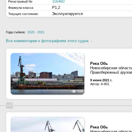
156460
Регистровый №:
Р1,2
Формула класса:
Эксплуатируется
Текущее состояние:
Года съёмок:
2020
·
2021
Все комментарии к фотографиям этого судна
·
Река Обь
Новосибирская област
Правобережный грузово
9 июня 2021 г.
Автор: A-801
538
2021
2020
Река Обь
Новосибирская област