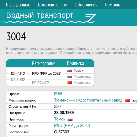
База данных
Дополнительно
Обновления
Помощь
Водный транспорт
3004
Информация о судне указана на основании общедоступных источников и наблюдени
ответственности за эти сведения. Приведённая здесь информация может быть ош
Регистрация
Приписка
Томск
03.2012
РКО (РРР до 2022)
Моряковка
01.1992
РР РСФСР
Моряковка
Р-56
Проект:
Тюменский судостроительный завод
Место постройки:
Тюм
330
Строительный №:
28.06.1969
Построено:
Томск
Приписка:
РКО (РРР до 2022)
Регистрация:
О-37603
Бортовой №: