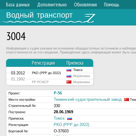
База данных
Дополнительно
Обновления
Помощь
Водный транспорт
3004
Информация о судне указана на основании общедоступных источников и наблюдени
ответственности за эти сведения. Приведённая здесь информация может быть ош
Регистрация
Приписка
Томск
03.2012
РКО (РРР до 2022)
Моряковка
01.1992
РР РСФСР
Моряковка
Р-56
Проект:
Тюменский судостроительный завод
Место постройки:
Тюм
330
Строительный №:
28.06.1969
Построено:
Томск
Приписка:
РКО (РРР до 2022)
Регистрация:
О-37603
Бортовой №: