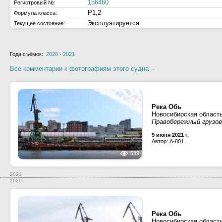
156460
Регистровый №:
Р1,2
Формула класса:
Эксплуатируется
Текущее состояние:
Года съёмок:
2020
·
2021
Все комментарии к фотографиям этого судна
·
Река Обь
Новосибирская област
Правобережный грузово
9 июня 2021 г.
Автор: A-801
539
2021
2020
Река Обь
Новосибирская област