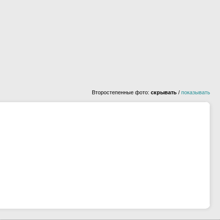
Второстепенные фото:
скрывать
/
показывать