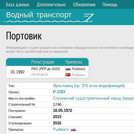
База данных
Дополнительно
Обновления
Помощь
Водный транспорт
Портовик
Информация о судне указана на основании общедоступных источников и наблюдени
может быть ошибочной или устаревшей.
Регистрация
Приписка
РКО (РРР до 2022)
Рыбинск
01.1992
РР РСФСР
Рыбинск
Ярославец (пр. 376 всех модификаций)
Тип:
Р-376У
Проект:
Сосновский судостроительный завод (предпр
Место постройки:
1746
Строительный №:
18.05.1972
Построено:
2015
Списано:
2016
Утилизировано:
Рыбинск
Приписка: