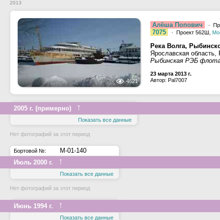
2013
Алёша Попович
· Пр
7075
· Проект 562Ш,
Мо
Река Волга, Рыбинск
Ярославская область,
Рыбинская РЭБ флот
23 марта 2013 г.
Автор: Pal7007
4621
↑
2005 г. (примерно)
Показать все данные
Нет фотографий за этот период
М-01-140
Бортовой №:
↑
Июль 2000 г.
Показать все данные
Нет фотографий за этот период
↑
Июнь 1994 г.
Показать все данные