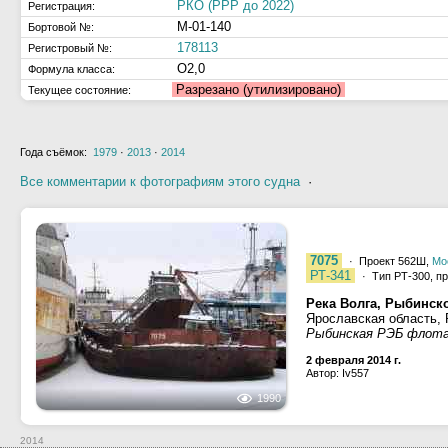
РКО (РРР до 2022)
Регистрация:
М-01-140
Бортовой №:
178113
Регистровый №:
О2,0
Формула класса:
Разрезано (утилизировано)
Текущее состояние:
Года съёмок:
1979
·
2013
·
2014
Все комментарии к фотографиям этого судна
·
7075
· Проект 562Ш,
Мо
РТ-341
· Тип РТ-300, пр
Река Волга, Рыбинск
Ярославская область,
Рыбинская РЭБ флот
2 февраля 2014 г.
Автор: Iv557
1990
2014