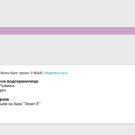
Волго-Балт, проект 2-95A/R,
Медвежьегорск
ское водохранилище
 Рыбинск
орт
рхив
ём на базе "Зенит-Е"