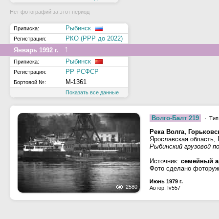
Нет фотографий за этот период
Рыбинск
Приписка:
РКО (РРР до 2022)
Регистрация:
↑
Январь 1992 г.
Рыбинск
Приписка:
РР РСФСР
Регистрация:
М-1361
Бортовой №:
Показать все данные
Волго-Балт 219
· Тип 
Река Волга, Горьков
Ярославская область,
Рыбинский грузовой п
Источник:
семейный а
Фото сделано фоторужь
Июнь 1979 г.
2580
Автор: Iv557