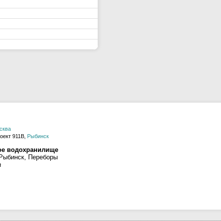
сква
оект 911В,
Рыбинск
ое водохранилище
 Рыбинск, Переборы
а