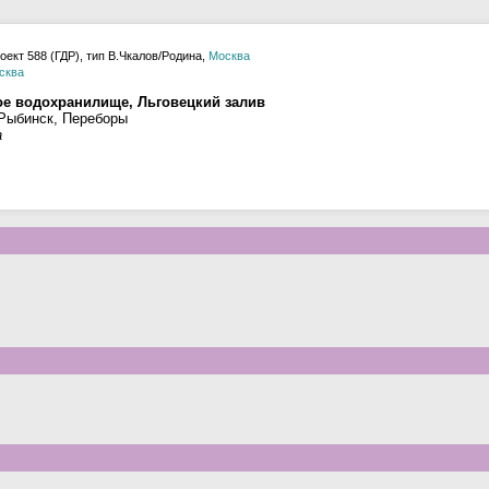
оект 588 (ГДР), тип В.Чкалов/Родина,
Москва
сква
ое водохранилище, Льговецкий залив
 Рыбинск, Переборы
а