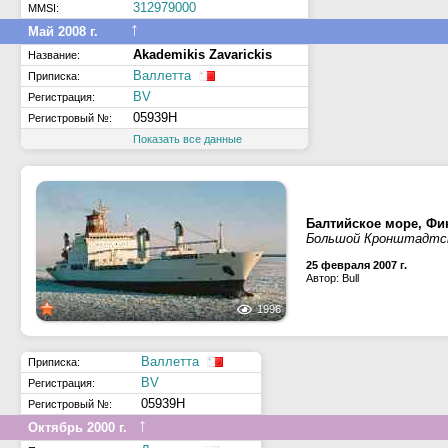
312979000
MMSI:
↑
Май 2008 г.
Akademikis Zavarickis
Название:
Валлетта
Приписка:
BV
Регистрация:
05939H
Регистровый №:
Показать все данные
Балтийское море, Фи
Большой Кронштадтск
25 февраля 2007 г.
Автор: Bull
1996
Валлетта
Приписка:
BV
Регистрация:
05939H
Регистровый №:
↑
Октябрь 2000 г.