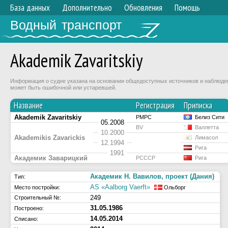
База данных
Дополнительно
Обновления
Помощь
Водный транспорт
Akademik Zavaritskiy
Информация о судне указана на основании общедоступных источников и наблюдени
может быть ошибочной или устаревшей.
Название
Регистрация
Приписка
Akademik Zavaritskiy
РМРС
Белиз Сити
05.2008
BV
Валлетта
10.2000
Akademikis Zavarickis
Лимасол
12.1994
Рига
1991
Академик Заварицкий
РСССР
Рига
Академик Н. Вавилов, проект (Дания)
Тип:
AS «Aalborg Vaerft»
Место постройки:
Ольборг
249
Строительный №:
31.05.1986
Построено:
14.05.2014
Списано: