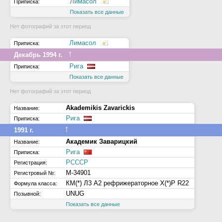
Лимасол
Приписка:
Показать все данные
Нет фотографий за этот период
Лимасол
Приписка:
↑
Декабрь 1994 г.
Рига
Приписка:
Показать все данные
Нет фотографий за этот период
Akademikis Zavarickis
Название:
Рига
Приписка:
↑
1991 г.
Академик Заварицкий
Название:
Рига
Приписка:
РСССР
Регистрация:
М-34901
Регистровый №:
КМ(*) Л3 А2 рефрижераторное Х(*)Р R22
Формула класса:
UNUG
Позывной:
Показать все данные