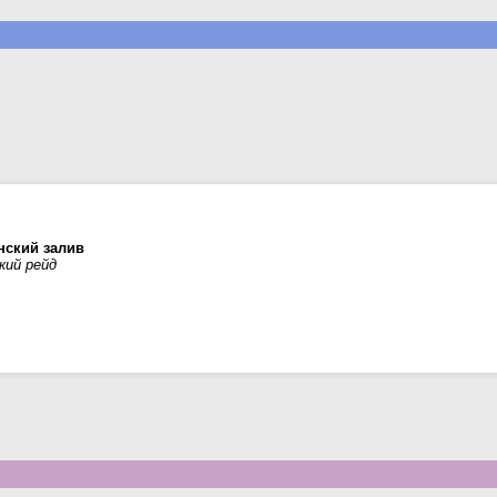
нский залив
ий рейд