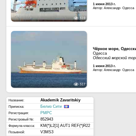
1 июня 2013 г.
Автор: Александр- Одесса
619
Чёрное море, Одесск
Одесса
Одесский морской то
1 июня 2013 г.
Автор: Александр- Одесса
517
Akademik Zavaritskiy
Название:
Белиз Сити
Приписка:
РМРС
Регистрация:
852943
Регистровый №:
KM(*)L2[1] AUT1 REF(*)R22
Формула класса:
V3MS3
Позывной: