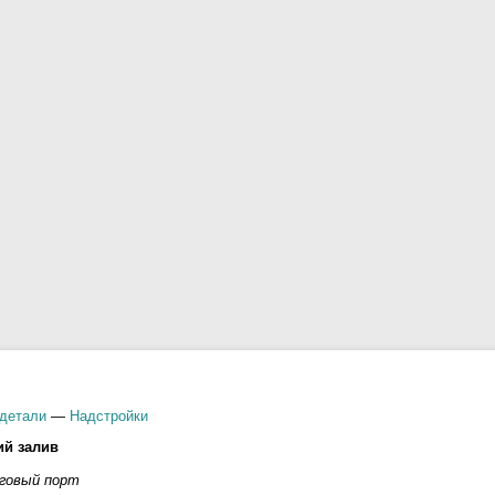
детали
—
Надстройки
ий залив
рговый порт