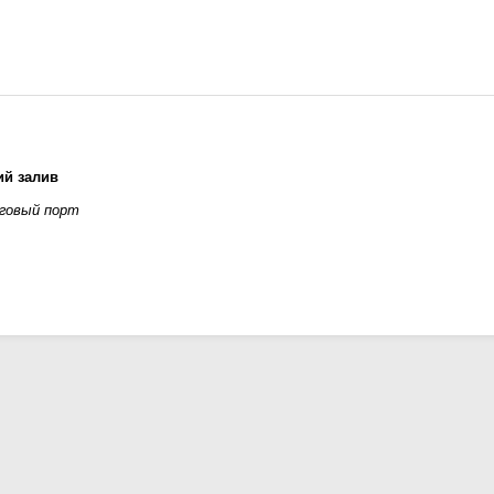
ий залив
рговый порт