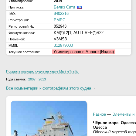
2014
Утилизировано:
Белиз Сити
Приписка:
8402216
IMO:
РМРС
Регистрация:
852943
Регистровый №:
KM(*)L2[1] AUT1 REF(*)R22
Формула класса:
V3MS3
Позывной:
312979000
MMSI:
Утилизировано в Аланге (Индия)
Текущее состояние:
Показать позицию судна на карте MarineTraffic
Года съёмок:
2007
·
2013
Все комментарии к фотографиям этого судна
·
Разное
—
Элементы и 
Чёрное море, Одесск
Одесса
Одесский морской то