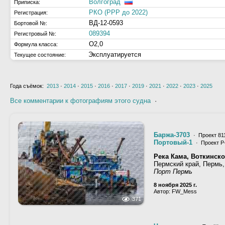
Волгоград
Приписка:
РКО (РРР до 2022)
Регистрация:
ВД-12-0593
Бортовой №:
089394
Регистровый №:
О2,0
Формула класса:
Эксплуатируется
Текущее состояние:
Года съёмок:
2013
·
2014
·
2015
·
2016
·
2017
·
2019
·
2021
·
2022
·
2023
·
2025
Все комментарии к фотографиям этого судна
·
Баржа-3703
· Проект 811
Портовый-1
· Проект Р
Река Кама, Воткинск
Пермский край, Пермь,
Порт Пермь
8 ноября 2025 г.
Автор: FW_Mess
371