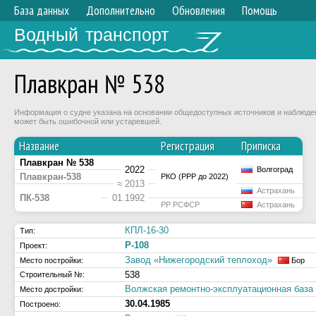
База данных
Дополнительно
Обновления
Помощь
Водный транспорт
Плавкран № 538
Информация о судне указана на основании общедоступных источников и наблюдени
может быть ошибочной или устаревшей.
Название
Регистрация
Приписка
Плавкран № 538
2022
Волгоград
Плавкран-538
РКО (РРР до 2022)
≈ 2013
Астрахань
ПК-538
01.1992
РР РСФСР
Астрахань
КПЛ-16-30
Тип:
Р-108
Проект:
Завод «Нижегородский теплоход»
Место постройки:
Бор
538
Строительный №:
Волжская ремонтно-эксплуатационная ба
Место достройки:
30.04.1985
Построено: