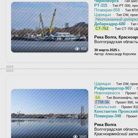
Черноморск
· Тип Шест
РТ-315
· Тип РТ-300, про
Плавкран-858
· Тип КПЛ-
Царицын
· Тип ОМ, проек
Неопознанный дебарка
Дебаркадер-680
· Тип 
СТ-762
· Тип СТ-700 (До
Река Волга, Красноар
Волгоградская область
915
30 марта 2025 г.
Автор: Александр Королюк
2025
2023
Царицын
· Тип ОМ, проек
Рефрижератор-907
· П
Новочеркасск
· Проект 
64
· Тип Волгонефть, пр
ГТМ-56
· Проект 890, т
Сокольская
· Проект 81
Константин Пронский
Плавкран-348
· Проект 
Река Волга
Волгоградская область
Красноармейский зато
1643