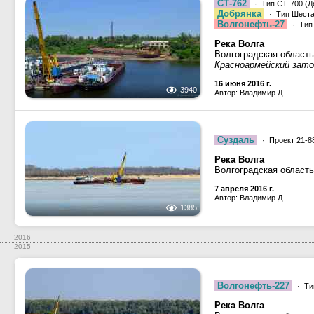
СТ-762
· Тип СТ-700 (До
Добрянка
· Тип Шестая
Волгонефть-27
· Тип 
Река Волга
Волгоградская область
Красноармейский зато
16 июня 2016 г.
3940
Автор: Владимир Д.
Суздаль
· Проект 21-88
Река Волга
Волгоградская область
7 апреля 2016 г.
Автор: Владимир Д.
1385
2016
2015
Волгонефть-227
· Ти
Река Волга