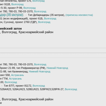
ая пятилетка, проект 576,
Волгоград
ект 911В,
Волгоград
5-30, проект Р-99,
Волгоград
т 780, 780-03, 780-03-1570,
Волгоград
дер (35 метров)
· Тип Дебаркадеры (35 метров),
(приписка неизвестна)
61 (всех модификаций), проект 61Б,
Волгоград
н, Сухона), проект 2760 (ГДР),
Волгоград
мейский затон
, Волгоград, Красноармейский район
т 780, 780-03, 780-03-1570,
Волгоград
роект 21-89, тип Рефрижератор (РФ),
Нижний Новгород
21-88, тип Калининград,
Нижний Новгород
оект 558,
Астрахань
ип ГТМ,
Астрахань
100,
Волгоград
· Тип БТП, проект 81172,
Волгоград
528А/К23, 528А1/К23, 528Б1/К23, 528Р/К23,528Р/К-27,
Волгоград
, Волгоград, Красноармейский район
н