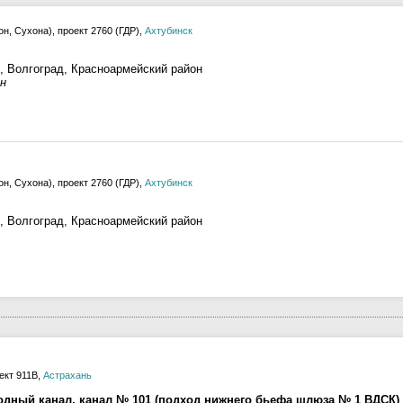
н, Сухона), проект 2760 (ГДР),
Ахтубинск
, Волгоград, Красноармейский район
н
н, Сухона), проект 2760 (ГДР),
Ахтубинск
, Волгоград, Красноармейский район
ект 911В,
Астрахань
одный канал, канал № 101 (подход нижнего бьефа шлюза № 1 ВДСК)