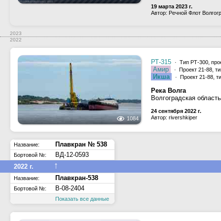
19 марта 2023 г.
Автор: Речной Флот Волгог
2023
2022
РТ-315
· Тип РТ-300, про
Амир
· Проект 21-88, т
Икша
· Проект 21-88, т
Река Волга
Волгоградская область
24 сентября 2022 г.
Автор: rivershkiper
1084
Плавкран № 538
Название:
ВД-12-0593
Бортовой №:
↑
2022 г.
Плавкран-538
Название:
В-08-2404
Бортовой №:
Показать все данные