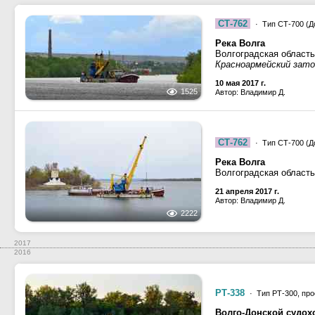
СТ-762
· Тип СТ-700 (До
Река Волга
Волгоградская область
Красноармейский зато
10 мая 2017 г.
1525
Автор: Владимир Д.
СТ-762
· Тип СТ-700 (До
Река Волга
Волгоградская область
21 апреля 2017 г.
Автор: Владимир Д.
2222
2017
2016
РТ-338
· Тип РТ-300, про
Волго-Донской судох