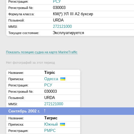
РСУ
Регистрация:
030003
Регистровый №:
КМ(*) УЛ III А2 буксир
Формула класса:
URDA
Позывной:
272121000
MMSI:
Эксплуатируется
Текущее состояние:
Показать позицию судна на карте MarineTraffic
Нет фотографий за этот период
Тiгрiс
Название:
Одесса
Приписка:
РСУ
Регистрация:
030003
Регистровый №:
URDA
Позывной:
272121000
MMSI:
↑
Сентябрь 2002 г.
Тигрис
Название:
Южный
Приписка:
РМРС
Регистрация: