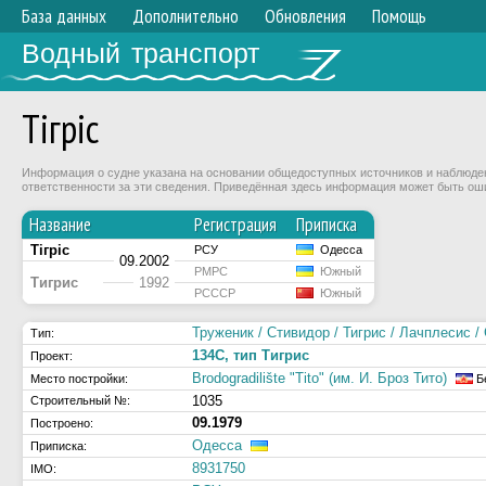
База данных
Дополнительно
Обновления
Помощь
Водный транспорт
Тiгрiс
Информация о судне указана на основании общедоступных источников и наблюдени
ответственности за эти сведения. Приведённая здесь информация может быть ош
Название
Регистрация
Приписка
Тiгрiс
РСУ
Одесса
09.2002
РМРС
Южный
Тигрис
1992
РСССР
Южный
Труженик / Стивидор / Тигрис / Лачплесис 
Тип:
134C, тип Тигрис
Проект:
Brodogradilište "Tito" (им. И. Броз Тито)
Место постройки:
Б
1035
Строительный №:
09.1979
Построено:
Одесса
Приписка:
8931750
IMO: