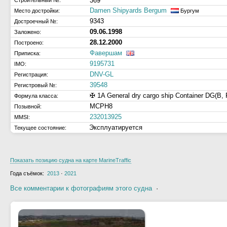
369
Строительный №:
Damen Shipyards Bergum
Место достройки:
Бургум
9343
Достроечный №:
09.06.1998
Заложено:
28.12.2000
Построено:
Фавершам
Приписка:
9195731
IMO:
DNV-GL
Регистрация:
39548
Регистровый №:
✠ 1A General dry cargo ship Container DG(B, 
Формула класса:
MCPH8
Позывной:
232013925
MMSI:
Эксплуатируется
Текущее состояние:
Показать позицию судна на карте MarineTraffic
Года съёмок:
2013
·
2021
Все комментарии к фотографиям этого судна
·