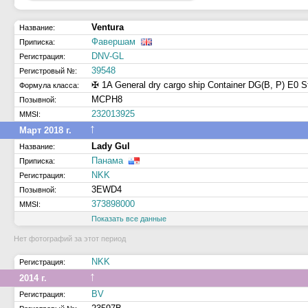
Ventura
Название:
Фавершам
Приписка:
DNV-GL
Регистрация:
39548
Регистровый №:
✠ 1A General dry cargo ship Container DG(B, P) E0 S
Формула класса:
MCPH8
Позывной:
232013925
MMSI:
↑
Март 2018 г.
Lady Gul
Название:
Панама
Приписка:
NKK
Регистрация:
3EWD4
Позывной:
373898000
MMSI:
Показать все данные
Нет фотографий за этот период
NKK
Регистрация:
↑
2014 г.
BV
Регистрация: