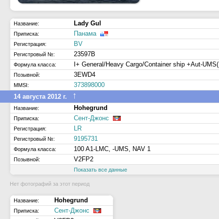
Lady Gul
Название:
Панама
Приписка:
BV
Регистрация:
23597B
Регистровый №:
I+ General/Heavy Cargo/Container ship +Aut-UMS
Формула класса:
3EWD4
Позывной:
373898000
MMSI:
↑
14 августа 2012 г.
Hohegrund
Название:
Сент-Джонс
Приписка:
LR
Регистрация:
9195731
Регистровый №:
100 A1-LMC, -UMS, NAV 1
Формула класса:
V2FP2
Позывной:
Показать все данные
Нет фотографий за этот период
Hohegrund
Название:
Сент-Джонс
Приписка: