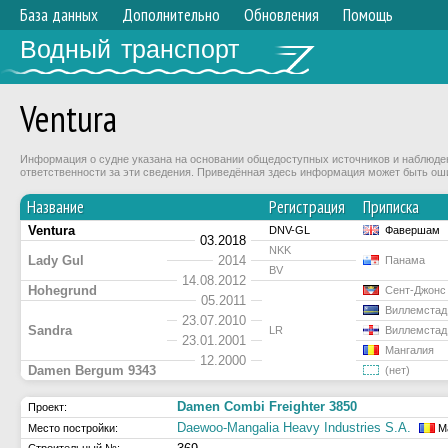
База данных
Дополнительно
Обновления
Помощь
Водный транспорт
Ventura
Информация о судне указана на основании общедоступных источников и наблюдени
ответственности за эти сведения. Приведённая здесь информация может быть ош
Название
Регистрация
Приписка
Ventura
DNV-GL
Фавершам
03.2018
NKK
Lady Gul
2014
Панама
BV
14.08.2012
Hohegrund
Сент-Джонс
05.2011
Виллемстад
23.07.2010
Sandra
LR
Виллемстад
23.01.2001
Мангалия
12.2000
Damen Bergum 9343
(нет)
Damen Combi Freighter 3850
Проект:
Daewoo-Mangalia Heavy Industries S.A.
Место постройки:
Ма