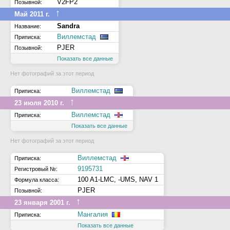
V2FP2
Позывной:
↑
Май 2011 г.
Sandra
Название:
Виллемстад
Приписка:
PJER
Позывной:
Показать все данные
Нет фотографий за этот период
Виллемстад
Приписка:
↑
23 июля 2010 г.
Виллемстад
Приписка:
Показать все данные
Нет фотографий за этот период
Виллемстад
Приписка:
9195731
Регистровый №:
100 A1-LMC, -UMS, NAV 1
Формула класса:
PJER
Позывной:
↑
23 января 2001 г.
Мангалия
Приписка:
Показать все данные