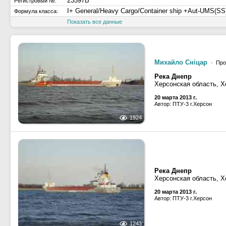
23597B
Регистровый №:
I+ General/Heavy Cargo/Container ship +Aut-UMS(SS
Формула класса:
Показать все данные
Михайло Снiцар
· Про
Река Днепр
Херсонская область, Х
20 марта 2013 г.
Автор: ПТУ-3 г.Херсон
1924
Река Днепр
Херсонская область, Х
20 марта 2013 г.
Автор: ПТУ-3 г.Херсон
1243