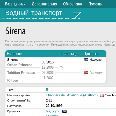
База данных
Дополнительно
Обновления
Помощь
Водный транспорт
Sirena
Информация о судне указана на основании общедоступных источников и наблюдени
ответственности за эти сведения. Приведённая здесь информация может быть ош
Название
Регистрация
Приписка
Sirena
Маджуро
03.2016
Ocean Princess
12.2009
BV
Tahitian Princess
06.2006
Гамильтон
11.2002
R Four
R
Тип:
Chantiers de l'Atlantique (Alsthom)
Место постройки:
Сен-Наз
O31
Строительный №:
22.10.1999
Построено:
Маджуро
Приписка: