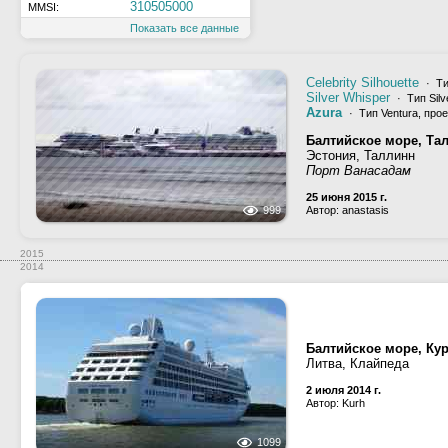
310505000
MMSI:
Показать все данные
Celebrity Silhouette
· Ти
Silver Whisper
· Тип Silv
Azura
· Тип Ventura, прое
Балтийское море, Та
Эстония, Таллинн
Порт Ванасадам
25 июня 2015 г.
999
Автор: anastasis
2015
2014
Балтийское море, Ку
Литва, Клайпеда
2 июля 2014 г.
Автор: Kurh
1099