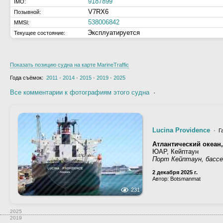
9187899
IMO:
V7RX6
Позывной:
538006842
MMSI:
Эксплуатируется
Текущее состояние:
Показать позицию судна на карте MarineTraffic
Года съёмок:
2011
·
2014
·
2015
·
2019
·
2025
Все комментарии к фотографиям этого судна
·
Lucina Providence
· Г
Атлантический океан,
ЮАР, Кейптаун
Порт Кейптаун, басс
2 декабря 2025 г.
Автор: Botsmanmat
231
2025
2019