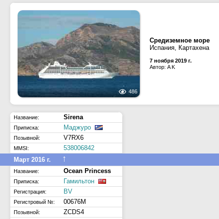
Средиземное море
Испания, Картахена
7 ноября 2019 г.
Автор: A K
486
Sirena
Название:
Маджуро
Приписка:
V7RX6
Позывной:
538006842
MMSI:
↑
Март 2016 г.
Ocean Princess
Название:
Гамильтон
Приписка:
BV
Регистрация:
00676M
Регистровый №:
ZCDS4
Позывной: