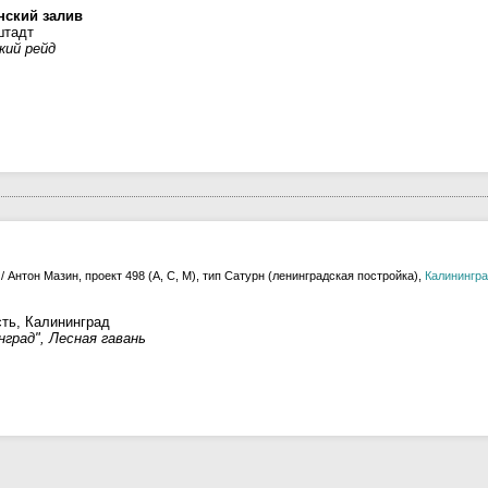
нский залив
штадт
ий рейд
/ Антон Мазин, проект 498 (А, С, М), тип Сатурн (ленинградская постройка),
Калинингр
ть, Калининград
град", Лесная гавань