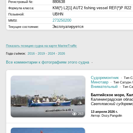
880638
Регистровый №:
KM(*) L2[1] AUT2 fishing vessel REF(*)P R22
Формула класса:
UBHN
Позывной:
273250200
MMSI:
Эксплуатируется
Текущее состояние:
Показать позицию судна на карте MarineTraffic
Года съёмок:
2016
·
2019
·
2024
·
2026
Все комментарии к фотографиям этого судна
·
Судоремонтник
· Тип Са
Минотавр
· Тип Сатурн /
Внимательный
· Тип Са
Балтийское море, Ка
Калининградская обла
Светловский судорем
13 апреля 2026 г.
263
Автор: Dozy.Pangolin