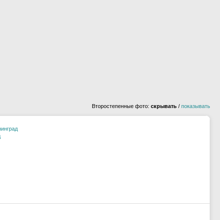
Второстепенные фото:
скрывать
/
показывать
нинград
д