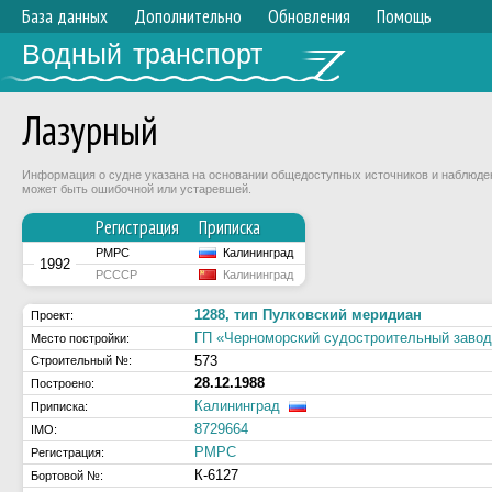
База данных
Дополнительно
Обновления
Помощь
Водный транспорт
Лазурный
Информация о судне указана на основании общедоступных источников и наблюдени
может быть ошибочной или устаревшей.
Регистрация
Приписка
РМРС
Калининград
1992
РСССР
Калининград
1288, тип Пулковский меридиан
Проект:
ГП «Черноморский судостроительный заво
Место постройки:
573
Строительный №:
28.12.1988
Построено:
Калининград
Приписка:
8729664
IMO:
РМРС
Регистрация:
К-6127
Бортовой №: