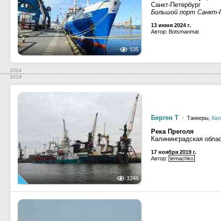
Санкт-Петербург
Большой порт Санкт-П
13 июня 2024 г.
Автор: Botsmanmat
535
2024
2019
Берген Т
· Танкеры,
Кал
Река Преголя
Калининградская облас
17 ноября 2019 г.
Автор:
lemachko
1346