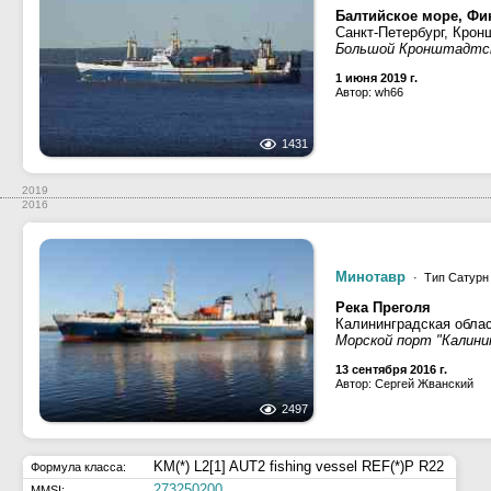
Балтийское море, Фи
Санкт-Петербург, Крон
Большой Кронштадтск
1 июня 2019 г.
Автор: wh66
1431
2019
2016
Минотавр
· Тип Сатурн 
Река Преголя
Калининградская облас
Морской порт "Калинин
13 сентября 2016 г.
Автор: Сергей Жванский
2497
KM(*) L2[1] AUT2 fishing vessel REF(*)P R22
Формула класса:
273250200
MMSI: