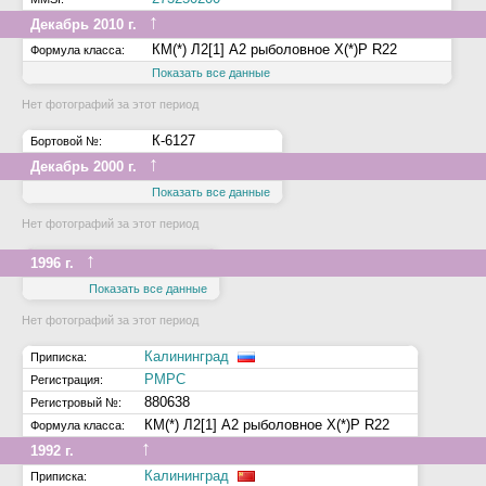
↑
Декабрь 2010 г.
КМ(*) Л2[1] А2 рыболовное Х(*)Р R22
Формула класса:
Показать все данные
Нет фотографий за этот период
К-6127
Бортовой №:
↑
Декабрь 2000 г.
Показать все данные
Нет фотографий за этот период
↑
1996 г.
Показать все данные
Нет фотографий за этот период
Калининград
Приписка:
РМРС
Регистрация:
880638
Регистровый №:
КМ(*) Л2[1] А2 рыболовное Х(*)Р R22
Формула класса:
↑
1992 г.
Калининград
Приписка: