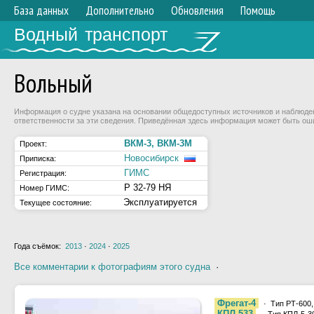
База данных
Дополнительно
Обновления
Помощь
Водный транспорт
Вольный
Информация о судне указана на основании общедоступных источников и наблюдени
ответственности за эти сведения. Приведённая здесь информация может быть ош
ВКМ-3, ВКМ-3М
Проект:
Новосибирск
Приписка:
ГИМС
Регистрация:
Р 32-79 НЯ
Номер ГИМС:
Эксплуатируется
Текущее состояние:
Года съёмок:
2013
·
2024
·
2025
Все комментарии к фотографиям этого судна
·
Фрегат-4
· Тип РТ-600,
КПЛ-533