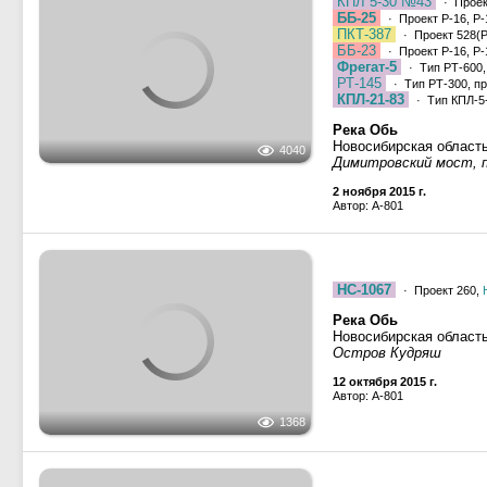
ПКТ-387
· Проект 528(Р
ББ-23
· Проект Р-16, Р-
Фрегат-5
· Тип РТ-600,
РТ-145
· Тип РТ-300, пр
КПЛ-21-83
· Тип КПЛ-5-
Река Обь
Новосибирская област
4040
Димитровский мост, п
2 ноября 2015 г.
Автор: A-801
НС-1067
· Проект 260,
Река Обь
Новосибирская област
Остров Кудряш
12 октября 2015 г.
Автор: A-801
1368
НС-1067
· Проект 260,