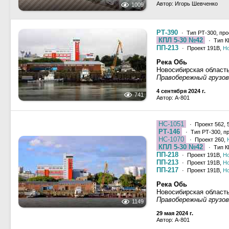
Автор: Игорь Шевченко
1009
РТ-390
· Тип РТ-300, про
КПЛ 5-30 №42
· Тип К
ПП-213
· Проект 191В,
Н
Река Обь
Новосибирская област
Правобережный грузово
4 сентября 2024 г.
741
Автор: A-801
НС-1051
· Проект 562, 
РТ-146
· Тип РТ-300, п
НС-1070
· Проект 260,
КПЛ 5-30 №42
· Тип К
ПП-218
· Проект 191В,
Н
ПП-213
· Проект 191В,
Н
ПП-217
· Проект 191В,
Н
Река Обь
Новосибирская област
Правобережный грузово
1149
29 мая 2024 г.
Автор: A-801