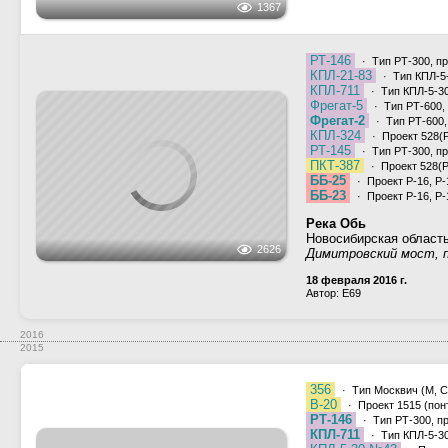
РТ-146
· Тип РТ-300, пр
КПЛ-21-83
· Тип КПЛ-5-
КПЛ-711
· Тип КПЛ-5-30
Фрегат-5
· Тип РТ-600,
Фрегат-2
· Тип РТ-600,
КПЛ-324
· Проект 528(Р
РТ-145
· Тип РТ-300, пр
ПКТ-387
· Проект 528(Р
ББ-25
· Проект Р-16, Р-
ББ-23
· Проект Р-16, Р-
Река Обь
Новосибирская област
2626
Димитровский мост, п
18 февраля 2016 г.
Автор: E69
2016
2015
356
· Тип Москвич (М, С,
В-20
· Проект 1515 (пон
РТ-146
· Тип РТ-300, п
КПЛ-711
· Тип КПЛ-5-30
КПЛ 5-30 №43
· Проек
ББ-25
· Проект Р-16, Р-