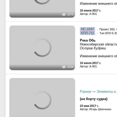
10 июля 2017 г.
Автор: A-801
1579
НС-1047
· Проект 260,
КПЛ-711
· Тип КПЛ-5-30
Река Обь
Новосибирская област
Остров Кудряш
Изменение внешнего об
10 июля 2017 г.
Автор: A-801
1638
Разное
—
Элементы и 
(на борту судна)
23 мая 2017 г.
Автор: Игорь Шевченко
1087