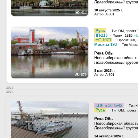
Правобережный грузово
10 августа 2025 г.
413
Автор: A-801
Русь
· Тип ОМ, проект 7
ПП-213
· Проект 191В,
Н
НС-1070
· Проект 260,
Москва-193
· Тип Москв
Река Обь
Новосибирская област
Правобережный грузово
8 мая 2025 г.
879
Автор: A-801
2025
2024
КПЛ 5-30 №42
· Тип К
Русь
· Тип ОМ, проект 7
Река Обь
Новосибирская област
Правобережный грузово
14 октября 2024 г.