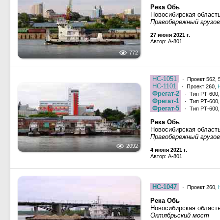
Река Обь
Новосибирская област
Правобережный грузово
27 июня 2021 г.
Автор: A-801
772
НС-1051
· Проект 562, 
НС-1101
· Проект 260,
Фрегат-2
· Тип РТ-600,
Фрегат-1
· Тип РТ-600,
Фрегат-5
· Тип РТ-600,
Река Обь
Новосибирская област
Правобережный грузово
2092
4 июня 2021 г.
Автор: A-801
НС-1047
· Проект 260,
Река Обь
Новосибирская област
Октябрьский мост