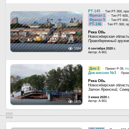
РТ-145
· Тип РТ-300, про
Фрегат-1
· Тип РТ-600,
Фрегат-5
· Тип РТ-600,
РТ-146
· Тип РТ-300, п
Река Обь
Новосибирская област
Правобережный грузово
1584
4 сентября 2020 г.
Автор: A-801
Док-1
· Проект Р-39,
Но
Док-кессон №3
· Прое
Река Обь
Новосибирская област
Затон Яренский, Севе
3 июня 2020 г.
Автор: A-801
1875
2020
2019