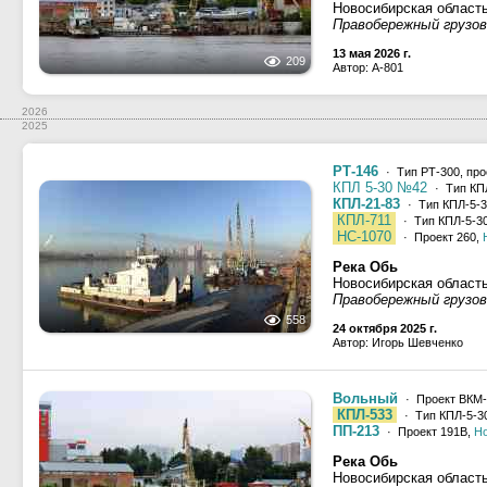
Новосибирская област
Правобережный грузово
13 мая 2026 г.
209
Автор: A-801
2026
2025
РТ-146
· Тип РТ-300, про
КПЛ 5-30 №42
· Тип КПЛ
КПЛ-21-83
· Тип КПЛ-5-3
КПЛ-711
· Тип КПЛ-5-30
НС-1070
· Проект 260,
Река Обь
Новосибирская област
Правобережный грузово
558
24 октября 2025 г.
Автор: Игорь Шевченко
Вольный
· Проект ВКМ-
КПЛ-533
· Тип КПЛ-5-30
ПП-213
· Проект 191В,
Н
Река Обь
Новосибирская област