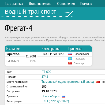
База данных
Дополнительно
Обновления
Помощь
Водный транспорт
Фрегат-4
Информация о судне указана на основании общедоступных источников и наблюдени
ответственности за эти сведения. Приведённая здесь информация может быть ош
Название
Регистрация
Приписка
Фрегат-4
РКО (РРР до 2022)
Новосибирск
11.2001
Павлодар
БТМ-605
1992
Павлодар
РТ-600
Тип:
1741
Проект:
Тюменский судостроительный завод
Место постройки:
Тюм
109
Строительный №:
19.10.1973
Построено:
Новосибирск
Приписка:
РКО (РРР до 2022)
Регистрация: