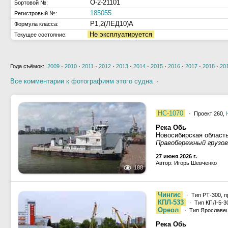
О-2-21101
Бортовой №:
185055
Регистровый №:
Р1,2(ЛЕД10)А
Формула класса:
Не эксплуатируется
Текущее состояние:
Года съёмок:
2009
·
2010
·
2011
·
2012
·
2013
·
2014
·
2015
·
2016
·
2017
·
2018
·
20
Все комментарии к фотографиям этого судна
·
НС-1070
· Проект 260,
Река Обь
Новосибирская област
Правобережный грузово
27 июня 2026 г.
Автор: Игорь Шевченко
188
Чингис
· Тип РТ-300, п
КПЛ-533
· Тип КПЛ-5-30
Ореол
· Тип Ярославец
Река Обь