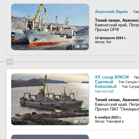
Анатолий Ларин
· Тип
Тихий океан, Авачинс
Камчатский край, Петр
Причал ОРФ
14 февраля 2024 г.
Автор: Sol
886
2024
2023
XX съезд ВЛКСМ
· Про
Суровый
· Тип Сатурн /
Ковшовый
· Тип Сатурн
Камчатский
Тихий океан, Авачинс
Камчатский край, Петр
Причал ПАО "Океанры
6 ноября 2023 г.
1268
Автор: Тимофей р