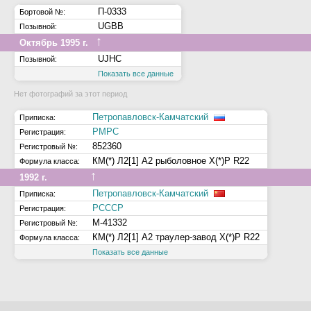
П-0333
Бортовой №:
UGBB
Позывной:
↑
Октябрь 1995 г.
UJHC
Позывной:
Показать все данные
Нет фотографий за этот период
Петропавловск-Камчатский
Приписка:
РМРС
Регистрация:
852360
Регистровый №:
КМ(*) Л2[1] А2 рыболовное Х(*)Р R22
Формула класса:
↑
1992 г.
Петропавловск-Камчатский
Приписка:
РСССР
Регистрация:
М-41332
Регистровый №:
КМ(*) Л2[1] А2 траулер-завод Х(*)Р R22
Формула класса:
Показать все данные