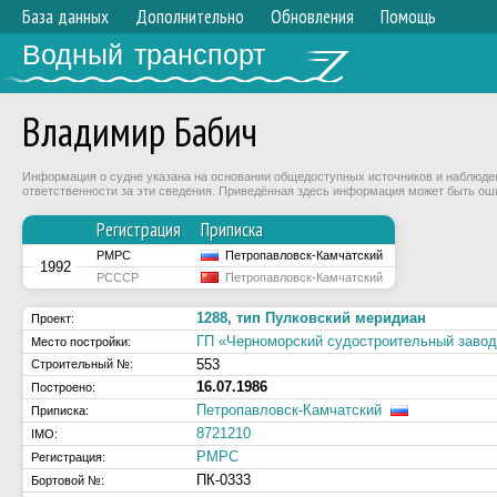
База данных
Дополнительно
Обновления
Помощь
Водный транспорт
Владимир Бабич
Информация о судне указана на основании общедоступных источников и наблюдени
ответственности за эти сведения. Приведённая здесь информация может быть ош
Регистрация
Приписка
РМРС
Петропавловск-Камчатский
1992
РСССР
Петропавловск-Камчатский
1288, тип Пулковский меридиан
Проект:
ГП «Черноморский судостроительный заво
Место постройки:
553
Строительный №:
16.07.1986
Построено:
Петропавловск-Камчатский
Приписка:
8721210
IMO:
РМРС
Регистрация:
ПК-0333
Бортовой №: