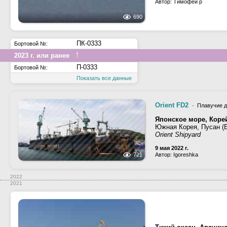
Автор: Тимофей р
690
ПК-0333
Бортовой №:
↑
2023 г. или ранее
П-0333
Бортовой №:
Показать все данные
Orient FD2
· Плавучие д
Японское море, Коре
Южная Корея, Пусан (
Orient Shipyard
9 мая 2022 г.
721
Автор: Igoreshka
2022
2021