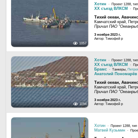
Хотин
· Проект 1288, ти
XX съезд ВЛКСМ
· Про
Тихий океан, Авачинс
Камчатский край, Петр
Причал ПАО "Океанры
3 ноября 2023 г.
Автор: Тимофей р
1057
Хотин
· Проект 1288, ти
XX съезд ВЛКСМ
· Про
Брамс
· Танкеры,
Петро
Анатолий Пономарёв
Тихий океан, Авачинс
Камчатский край, Петр
Причал ПАО "Океанры
3 ноября 2023 г.
1194
Автор: Тимофей р
Хотин
· Проект 1288, тип
Матвей Кузьмин
· Прое