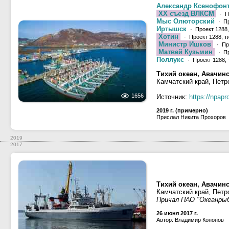
Александр Ксенофон
XX съезд ВЛКСМ
· П
Мыс Олюторский
· Пр
Иртышск
· Проект 1288
Хотин
· Проект 1288, т
Министр Ишков
· Пр
Матвей Кузьмин
· Пр
Поллукс
· Проект 1288,
Тихий океан, Авачинс
Камчатский край, Петр
1656
Источник:
https://npap
2019 г. (примерно)
Прислал Никита Прохоров
2019
2017
Тихий океан, Авачинс
Камчатский край, Петр
Причал ПАО "Океанры
26 июня 2017 г.
Автор: Владимир Кононов