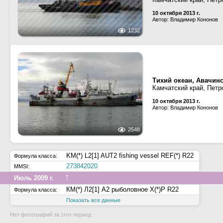
10 октября 2013 г.
Автор: Владимир Кононов
1232
Тихий океан, Авачинс
Камчатский край, Петр
10 октября 2013 г.
Автор: Владимир Кононов
2548
KM(*) L2[1] AUT2 fishing vessel REF(*) R22
Формула класса:
273842020
MMSI:
↑
Июль 2009 г.
КМ(*) Л2[1] А2 рыболовное Х(*)Р R22
Формула класса:
Показать все данные
Нет фотографий за этот период