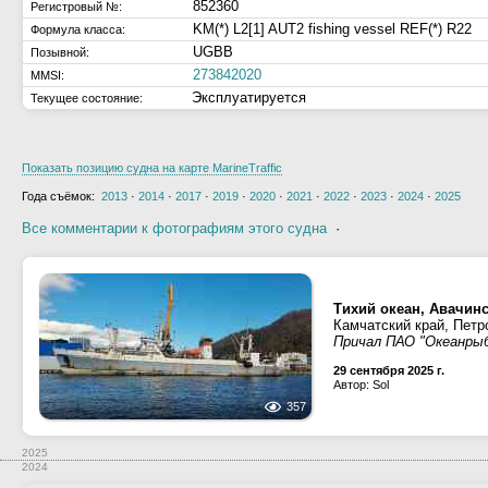
852360
Регистровый №:
KM(*) L2[1] AUT2 fishing vessel REF(*) R22
Формула класса:
UGBB
Позывной:
273842020
MMSI:
Эксплуатируется
Текущее состояние:
Показать позицию судна на карте MarineTraffic
Года съёмок:
2013
·
2014
·
2017
·
2019
·
2020
·
2021
·
2022
·
2023
·
2024
·
2025
Все комментарии к фотографиям этого судна
·
Тихий океан, Авачинс
Камчатский край, Петр
Причал ПАО "Океанры
29 сентября 2025 г.
Автор: Sol
357
2025
2024