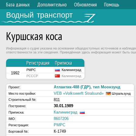
База данных
Дополнительно
Обновления
Помощь
Водный транспорт
Куршская коса
Информация о судне указана на основании общедоступных источников и наблюдени
ответственности за эти сведения. Приведённая здесь информация может быть ош
Регистрация
Приписка
РМРС
Калининград
1992
РСССР
Калининград
Атлантик-488 (ГДР), тип Моонзунд
Проект:
VEB «Volkswerft Stralsund»
Место постройки:
Штральзунд
811
Строительный №:
30.01.1989
Построено:
Калининград
Приписка:
8607206
IMO:
РМРС
Регистрация:
К-1749
Бортовой №: