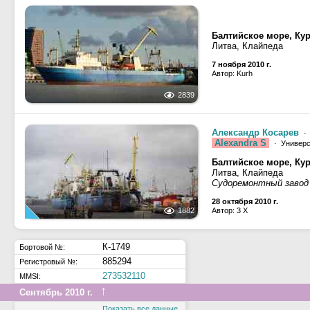
Балтийское море, Ку
Литва, Клайпеда
7 ноября 2010 г.
Автор: Kurh
2839
Александр Косарев
· 
Alexandra S
· Универс
Балтийское море, Ку
Литва, Клайпеда
Судоремонтный завод 
28 октября 2010 г.
1882
Автор: 3 X
К-1749
Бортовой №:
885294
Регистровый №:
273532110
MMSI:
↑
Сентябрь 2010 г.
Показать все данные