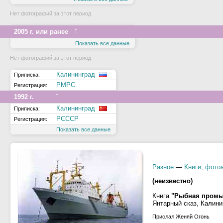
Нет фотографий за этот период
↑
2005 г. или ранее
Показать все данные
Нет фотографий за этот период
Калининград
Приписка:
РМРС
Регистрация:
↑
1992 г.
Калининград
Приписка:
РСССР
Регистрация:
Показать все данные
Разное
—
Книги, фото
(неизвестно)
Книга
"Рыбная промы
Янтарный сказ, Калинин
Прислал Женяй Огонь