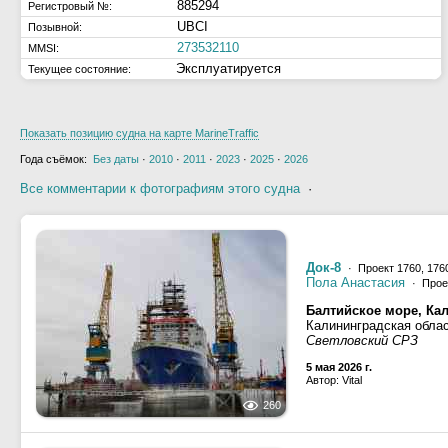
885294
Регистровый №:
UBCI
Позывной:
273532110
MMSI:
Эксплуатируется
Текущее состояние:
Показать позицию судна на карте MarineTraffic
Года съёмок:
Без даты
·
2010
·
2011
·
2023
·
2025
·
2026
Все комментарии к фотографиям этого судна
·
Док-8
· Проект 1760, 176
Пола Анастасия
· Прое
Балтийское море, Ка
Калининградская обла
Светловский СРЗ
5 мая 2026 г.
Автор: Vital
260