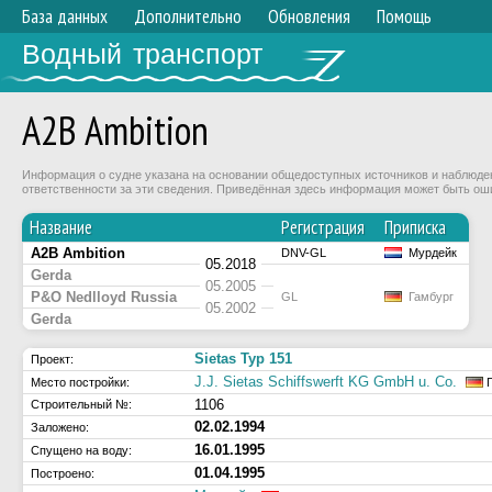
База данных
Дополнительно
Обновления
Помощь
Водный транспорт
A2B Ambition
Информация о судне указана на основании общедоступных источников и наблюдени
ответственности за эти сведения. Приведённая здесь информация может быть ош
Название
Регистрация
Приписка
A2B Ambition
DNV-GL
Мурдейк
05.2018
Gerda
05.2005
P&O Nedlloyd Russia
GL
Гамбург
05.2002
Gerda
Sietas Typ 151
Проект:
J.J. Sietas Schiffswerft KG GmbH u. Co.
Место постройки:
Г
1106
Строительный №:
02.02.1994
Заложено:
16.01.1995
Спущено на воду:
01.04.1995
Построено: