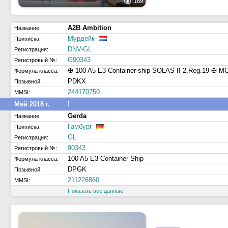
169
A2B Ambition
Название:
Мурдейк
Приписка:
DNV-GL
Регистрация:
G90343
Регистровый №:
✠ 100 A5 E3 Container ship SOLAS-II-2,Reg.19 ✠ M
Формула класса:
PDKX
Позывной:
244170750
MMSI:
↑
Май 2018 г.
Gerda
Название:
Гамбург
Приписка:
GL
Регистрация:
90343
Регистровый №:
100 A5 E3 Container Ship
Формула класса:
DPGK
Позывной:
211226860
MMSI:
Показать все данные