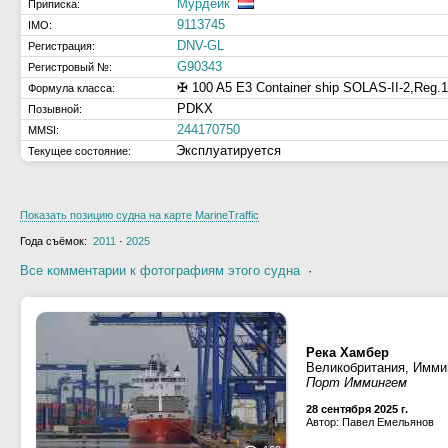
Мурдейк
Приписка:
9113745
IMO:
DNV-GL
Регистрация:
G90343
Регистровый №:
✠ 100 A5 E3 Container ship SOLAS-II-2,Reg
Формула класса:
PDKX
Позывной:
244170750
MMSI:
Эксплуатируется
Текущее состояние:
Показать позицию судна на карте MarineTraffic
Года съёмок:
2011
·
2025
Все комментарии к фотографиям этого судна
·
Река Хамбер
Великобритания, Имми
Порт Иммингем
28 сентября 2025 г.
Автор: Павел Емельянов