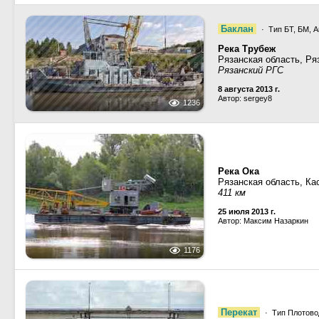
Баклан
· Тип БТ, БМ, А
Река Трубеж
Рязанская область, Ря
Рязанский РГС
8 августа 2013 г.
Автор: sergey8
1236
Река Ока
Рязанская область, Ка
411 км
25 июля 2013 г.
Автор: Максим Назаркин
1176
Перекат
· Тип Плотовод