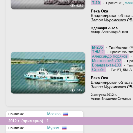
Т-10
· Проект 581,
Моск
6357
Река Ока
Владимирская область
Затон Муромского РВ
9 декабря 2012 г.
Автор: Александр Зыков
М-235
· Тип Москвич (М,
ТНМ-2
· Проект 795, т
Александр Коряков
·
Московский-702
· Про
Брандвахта-103
· Тип
Строёк
· Тип БТ, БМ, Ан
Река Ока
Владимирская область
Затон Муромского РВ
2350
2 августа 2012 г.
Автор: Владимир Суманов
Москва
Приписка:
↑
2012 г. (примерно)
Муром
Приписка: