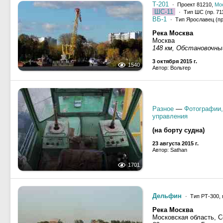
Т-201
· Проект 81210,
Мо
ШС-11
· Тип ШС (пр. 711
ВБ-1
· Тип Ярославец (пр
Река Москва
Москва
148 км, Обстановочны
3 октября 2015 г.
1540
Автор: Вольтер
Разное
—
Фотографии,
управления
(на борту судна)
23 августа 2015 г.
Автор: Sathan
1701
Дельфин
· Тип РТ-300, 
Река Москва
Московская область, 