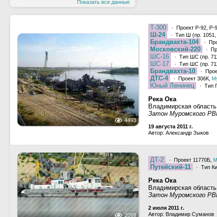
Показать все данные
Т-300
· Проект Р-92, Р-
Ш-24
· Тип Ш (пр. 1051,
Брандвахта-104
· Про
Московский-220
· Пр
ШС-16
· Тип ШС (пр. 711
ШС-17
· Тип ШС (пр. 711
Брандвахта-10
· Прое
ДТС-4
· Проект 306К,
М
Юный Ленинец
· Тип П
Река Ока
Владимирская область
Затон Муромского РВ
4493
19 августа 2011 г.
Автор: Александр Зыков
ДТ-2
· Проект 11770Б,
М
Путейский-11
· Тип Ки
Река Ока
Владимирская область
Затон Муромского РВ
2 июля 2011 г.
Автор: Владимир Суманов
2099