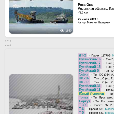
Река Ока
Рязанская область, Ка
411 км
25 июля 2013 г.
Автор: Максим Назаркин
1850
2013
2012
ДТ-2
· Проект 11770Б,
М
Путейский-16
· Тип Пу
Путейский-17
· Тип Пу
Путейский-15
· Тип Пу
Путейский-5
· Тип Пут
Сойка
· Тип ОС (354, А, 
ШС-16
· Тип ШС (пр. 711
ШС-17
· Тип ШС (пр. 711
Путейский-31
· Тип Пу
Путейский-11
· Тип Ки
Юный Ленинец
· Тип
Топаз
· Тип Ярославец 
Беркут
· Тип Костромич
Т-300
· Проект Р-92, Р-
Т-6
· Проект 581,
Москв
Т-5
· Проект 581,
Москв