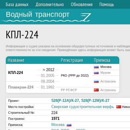
База данных
Дополнительно
Обновления
Помощь
Водный транспорт
КПЛ-224
Информация о судне указана на основании общедоступных источников и наблюдени
ответственности за эти сведения. Приведённая здесь информация может быть ош
Название
Регистрация
Приписка
Москва
≈ 2012
КПЛ-224
Муром
01.2005
РКО (РРР до 2022)
09.2004
Астрахань
Плавкран-224
01.1992
РР РСФСР
Астрахань
528(Р-12А)/К-27, 528(Р-12М)/К-27
Проект:
Свирская судостроительная верфь
Место постройки:
Нико
224
Строительный №:
1971
Построено:
Москва
Приписка: