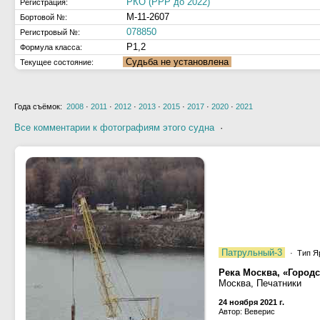
РКО (РРР до 2022)
Регистрация:
М-11-2607
Бортовой №:
078850
Регистровый №:
Р1,2
Формула класса:
Судьба не установлена
Текущее состояние:
Года съёмок:
2008
·
2011
·
2012
·
2013
·
2015
·
2017
·
2020
·
2021
Все комментарии к фотографиям этого судна
·
Патрульный-3
· Тип Яр
Река Москва, «Город
Москва, Печатники
24 ноября 2021 г.
Автор: Веверис