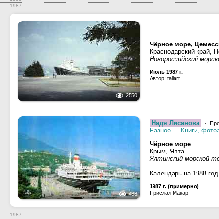
1987
Чёрное море, Цемесс
Краснодарский край, Н
Новороссийский морск
Июль 1987 г.
Автор: tallart
2550
Надя Лисанова
· Про
Разное
—
Книги, фото
Чёрное море
Крым, Ялта
Ялтинский морской то
Календарь на 1988 год
1987 г. (примерно)
Прислал Макар
488
1987