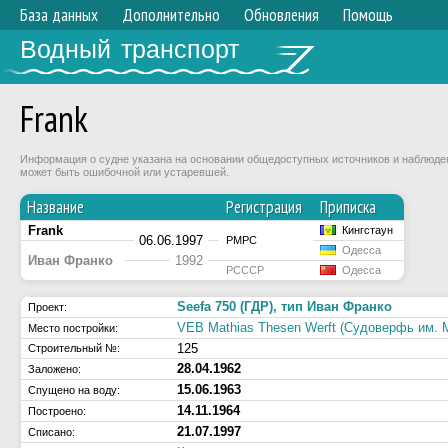
База данных
Дополнительно
Обновления
Помощь
Водный транспорт
Frank
Информация о судне указана на основании общедоступных источников и наблюдени
может быть ошибочной или устаревшей.
Название
Регистрация
Приписка
Frank
Кингстаун
06.06.1997
РМРС
Одесса
Иван Франко
1992
РСССР
Одесса
Seefa 750 (ГДР), тип Иван Франко
Проект:
VEB Mathias Thesen Werft (Cудоверфь им. 
Место постройки:
125
Строительный №:
28.04.1962
Заложено:
15.06.1963
Спущено на воду:
14.11.1964
Построено:
21.07.1997
Списано: