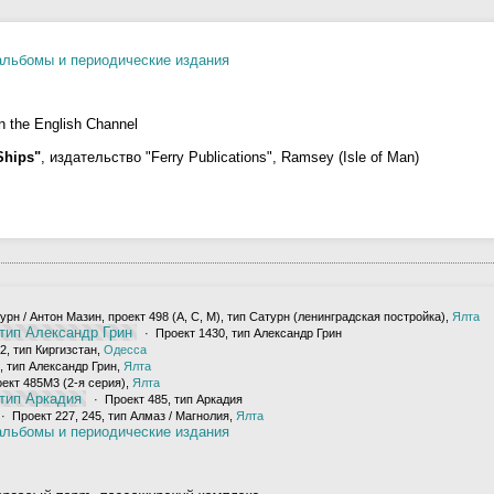
альбомы и периодические издания
in the English Channel
Ships"
, издательство "Ferry Publications", Ramsey (Isle of Man)
рн / Антон Мазин, проект 498 (А, С, М), тип Сатурн (ленинградская постройка),
Ялта
 тип Александр Грин
· Проект 1430, тип Александр Грин
2, тип Киргизстан,
Одесса
, тип Александр Грин,
Ялта
оект 485М3 (2-я серия),
Ялта
 тип Аркадия
· Проект 485, тип Аркадия
· Проект 227, 245, тип Алмаз / Магнолия,
Ялта
альбомы и периодические издания