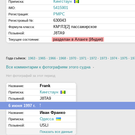
Кингстаун
Приписка:
5415901
IMO:
РМРС
Регистрация:
630043
Регистровый №:
КМ*Л3[2] пассажирское
Формула класса:
J8TA9
Позывной:
разделан в Аланге (Индия)
Текущее состояние:
Года съёмок:
1963
·
1965
·
1966
·
1968
·
1970
·
1971
·
1972
·
1973
·
1974
·
1975
·
19
Все комментарии к фотографиям этого судна
·
Нет фотографий за этот период
Frank
Название:
Кингстаун
Приписка:
J8TA9
Позывной:
↑
6 июня 1997 г.
Иван Франко
Название:
Одесса
Приписка:
USLI
Позывной:
Показать все данные