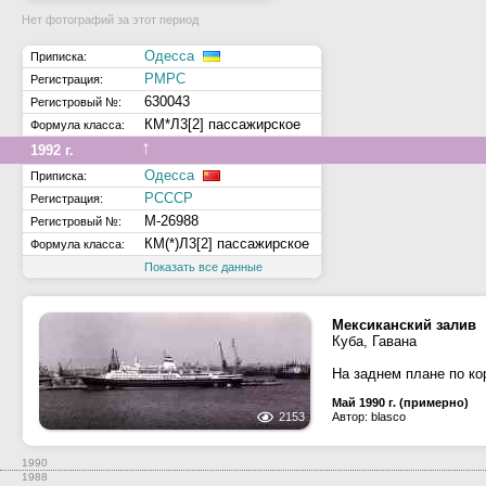
Нет фотографий за этот период
Одесса
Приписка:
РМРС
Регистрация:
630043
Регистровый №:
КМ*Л3[2] пассажирское
Формула класса:
↑
1992 г.
Одесса
Приписка:
РСССР
Регистрация:
М-26988
Регистровый №:
КМ(*)Л3[2] пассажирское
Формула класса:
Показать все данные
Мексиканский залив
Куба, Гавана
На заднем плане по ко
Май 1990 г. (примерно)
2153
Автор: blasco
1990
1988