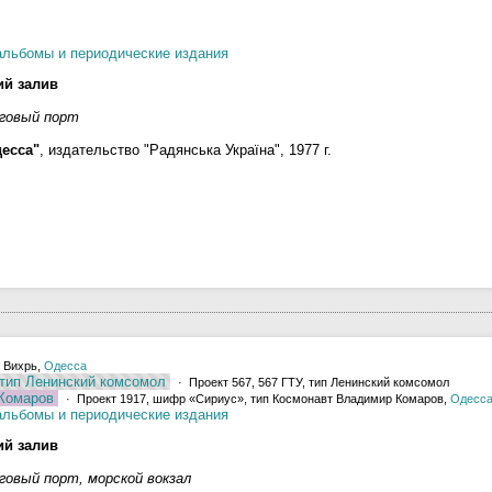
альбомы и периодические издания
ий залив
рговый порт
есса"
, издательство "Радянська Україна", 1977 г.
п Вихрь,
Одесса
 тип Ленинский комсомол
· Проект 567, 567 ГТУ, тип Ленинский комсомол
Комаров
· Проект 1917, шифр «Сириус», тип Космонавт Владимир Комаров,
Одесс
альбомы и периодические издания
ий залив
говый порт, морской вокзал