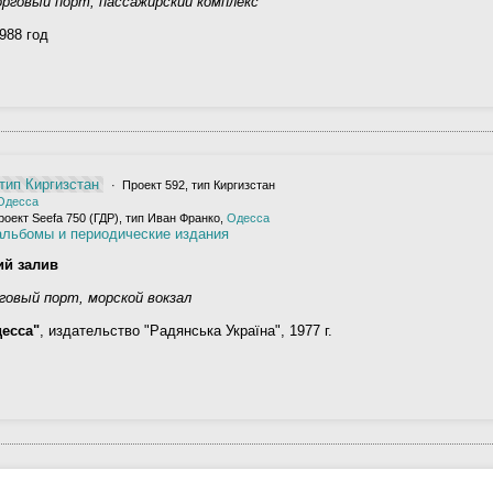
рговый порт, пассажирский комплекс
988 год
тип Киргизстан
· Проект 592, тип Киргизстан
Одесса
оект Seefa 750 (ГДР), тип Иван Франко,
Одесса
альбомы и периодические издания
ий залив
говый порт, морской вокзал
есса"
, издательство "Радянська Україна", 1977 г.