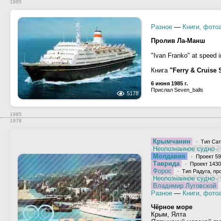
1985
Разное
—
Книги, фото
Пролив Ла-Манш
"Ivan Franko" at speed 
Книга
"Ferry & Cruise 
6 июня 1985 г.
Прислал Seven_balls
5178
1985
1978
Крымчанин
· Тип Сату
Неопознанное судно -
Молдавия
· Проект 59
Таврида
· Проект 1430
Форос
· Тип Радуга, пр
Неопознанное судно -
Владимир Луговской
Разное
—
Книги, фото
Чёрное море
Крым, Ялта