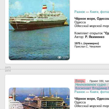
Разное
—
Книги, фото
Чёрное море, Одесск
Одесса
Одесский морской то
Комплект открыток
"Од
Автор:
Р. Якименко
1975 г. (примерно)
Прислал С. Чекалкин
1373
1975
1974
Вихрь
· Проект 330, ти
Неопознанное судно -
Космонавт Владимир 
Разное
—
Книги, фото
Чёрное море, Одесск
Одесса
Одесский морской тор