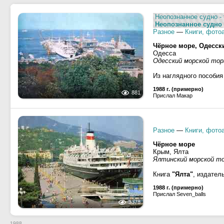
Неопознанное судно -
Неопознанное судно 
Разное
—
Книги, фото
Чёрное море, Одесск
Одесса
Одесский морской тор
Из наглядного пособи
1988 г. (примерно)
881
Прислал Макар
Разное
—
Книги, фото
Чёрное море
Крым, Ялта
Ялтинский морской то
Книга
"Ялта"
, издател
1988 г. (примерно)
Прислал Seven_balls
3378
1988