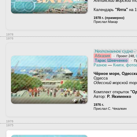
Ялтинский морской то
Календарь
"Ялта"
на 1
1274
1978 г. (примерно)
Прислал Макар
1978
1976
Неопознанное судно - 
Абхазия
· Проект 248,
Тарас Шевченко
· Пр
Разное
—
Книги, фото
Чёрное море, Одесск
Одесса
Одесский морской тор
Комплект открыток
"Од
Автор:
Р. Якименко
1768
1976 г.
Прислал С. Чекалкин
1976
1975