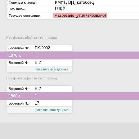
КМ(*) Л3[1] китобоец
Формула класса:
UJKP
Позывной:
Разрезано (утилизировано)
Текущее состояние:
Нет фотографий за этот период
ПК-2002
Бортовой №:
↑
1970 г.
B-2
Бортовой №:
Показать все данные
Нет фотографий за этот период
B-2
Бортовой №:
↑
1960 г.
17
Бортовой №:
Показать все данные