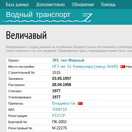
База данных
Дополнительно
Обновления
Помощь
Водный транспорт
Величавый
Информация о судне указана на основании общедоступных источников и наблюдени
ответственности за эти сведения. Приведённая здесь информация может быть ош
393, тип Мирный
Проект:
НГЗ им. 61 Коммунара (завод №445)
Место постройки:
Ник
1515
Строительный №:
03.05.1957
Заложено:
28.04.1958
Построено:
1977
Списано:
1977
Утилизировано:
Владивосток
Приписка:
7009718
IMO:
РСССР
Регистрация:
ПК-2002
Бортовой №:
М-22276
Регистровый №: