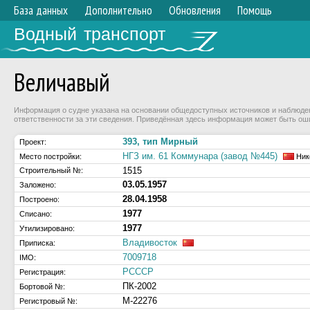
База данных
Дополнительно
Обновления
Помощь
Водный транспорт
Величавый
Информация о судне указана на основании общедоступных источников и наблюдени
ответственности за эти сведения. Приведённая здесь информация может быть ош
393, тип Мирный
Проект:
НГЗ им. 61 Коммунара (завод №445)
Место постройки:
Ник
1515
Строительный №:
03.05.1957
Заложено:
28.04.1958
Построено:
1977
Списано:
1977
Утилизировано:
Владивосток
Приписка:
7009718
IMO:
РСССР
Регистрация:
ПК-2002
Бортовой №:
М-22276
Регистровый №: