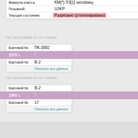
КМ(*) Л3[1] китобоец
Формула класса:
UJKP
Позывной:
Разрезано (утилизировано)
Текущее состояние:
Нет фотографий за этот период
ПК-2002
Бортовой №:
↑
1970 г.
B-2
Бортовой №:
Показать все данные
Нет фотографий за этот период
B-2
Бортовой №:
↑
1960 г.
17
Бортовой №:
Показать все данные