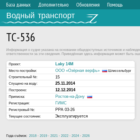
База данных
Дополнительно
Обновления
Помощь
Водный транспорт
ТС-536
Информация о судне указана на основании общедоступных источников и наблюдени
ответственности за эти сведения. Приведённая здесь информация может быть ош
Laky 14M
Проект:
ООО «Озёрная верфь»
Место постройки:
Шлиссельбург
15
Строительный №:
25.11.2014
Спущено на воду:
12.12.2014
Построено:
Ростов-на-Дону
Приписка:
ГИМС
Регистрация:
РРА 03-26
Регистровый №:
Эксплуатируется
Текущее состояние:
Года съёмок:
2018
·
2019
·
2021
·
2022
·
2024
·
2026