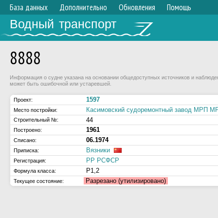
База данных
Дополнительно
Обновления
Помощь
Водный транспорт
8888
Информация о судне указана на основании общедоступных источников и наблюдени
может быть ошибочной или устаревшей.
1597
Проект:
Касимовский судоремонтный завод МРП 
Место постройки:
44
Строительный №:
1961
Построено:
06.1974
Списано:
Вязники
Приписка:
РР РСФСР
Регистрация:
Р1,2
Формула класса:
Разрезано (утилизировано)
Текущее состояние: