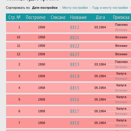
Сортировать по:
Дате постройки
·
Месту постройки
·
Году и месту постройки
Стр. №
Построено
Списано
Название
Дата
Приписка
Павлово
8812
1
1958
03.1964
Вязники
8821
10
1958
Вязники
8822
11
1958
Вязники
8823
12
1958
Вязники
Павлово
8813
2
1958
03.1964
Вязники
Калуга
8814
3
1958
05.1964
Вязники
Калуга
8815
4
1958
05.1964
Вязники
Калуга
8816
5
1958
05.1964
Вязники
Калуга
8817
6
1958
05.1964
Вязники
Калуга
8818
7
1958
05.1964
Вязники