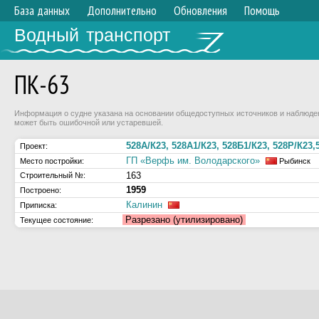
База данных
Дополнительно
Обновления
Помощь
Водный транспорт
ПК-63
Информация о судне указана на основании общедоступных источников и наблюдени
может быть ошибочной или устаревшей.
528А/К23, 528А1/К23, 528Б1/К23, 528Р/К23,
Проект:
ГП «Верфь им. Володарского»
Место постройки:
Рыбинск
163
Строительный №:
1959
Построено:
Калинин
Приписка:
Разрезано (утилизировано)
Текущее состояние: