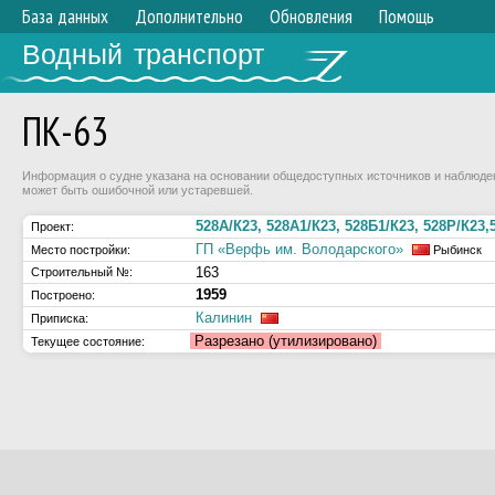
База данных
Дополнительно
Обновления
Помощь
Водный транспорт
ПК-63
Информация о судне указана на основании общедоступных источников и наблюдени
может быть ошибочной или устаревшей.
528А/К23, 528А1/К23, 528Б1/К23, 528Р/К23,
Проект:
ГП «Верфь им. Володарского»
Место постройки:
Рыбинск
163
Строительный №:
1959
Построено:
Калинин
Приписка:
Разрезано (утилизировано)
Текущее состояние: