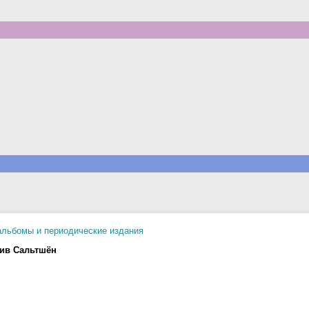
альбомы и периодические издания
лив Сальтшён
.