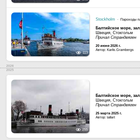
Stockholm
· Пароходы па
Балтийское море, за
Швеция, Стокгольм
Причал Страндвяген
20 июня 2026 г.
Автор: Karlis.Grambergs
113
2026
2025
Балтийское море, за
Швеция, Стокгольм
Причал Страндвяген
25 марта 2025 г.
Автор: tallart
255