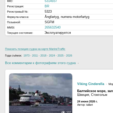
5314937
IMO:
BR
Регистрация:
5323
Регистровый №:
Ångfartyg, numera motorfartyg
Формула класса:
SGFM
Позывной:
265632540
MMSI:
Эксплуатируется
Текущее состояние:
Показать позицию судна на карте MarineTraffic
Года съёмок:
1973
·
2011
·
2018
·
2024
·
2025
·
2026
Все комментарии к фотографиям этого судна
·
Viking Cinderella
· Мор
Балтийское море, за
Швеция, Стокгольм
24 июня 2026 г.
Автор: tallart
102