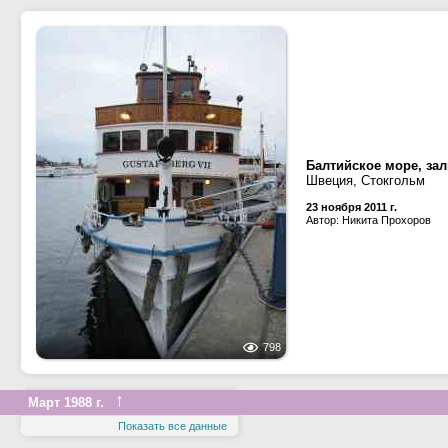
Балтийское море, за
Швеция, Стокгольм
23 ноября 2011 г.
Автор: Никита Прохоров
798
↑
Март 1988 г.
Показать все данные