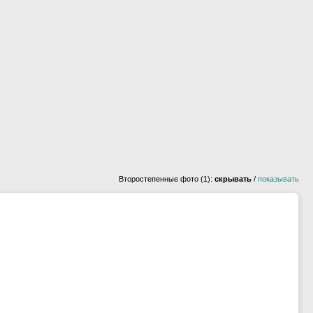
Второстепенные фото (1):
скрывать
/
показывать