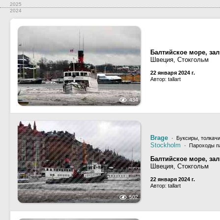
2025
2024
Балтийское море, за
Швеция, Стокгольм
22 января 2024 г.
Автор: tallart
434
Brage
· Буксиры, толкачи
Stockholm
· Пароходы па
Балтийское море, за
Швеция, Стокгольм
22 января 2024 г.
Автор: tallart
502