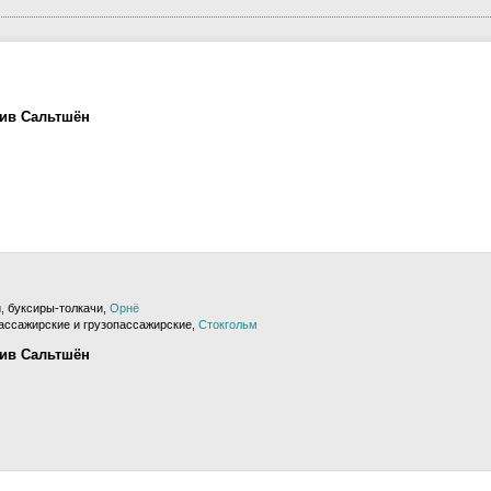
лив Сальтшён
, буксиры-толкачи,
Орнё
ссажирские и грузопассажирские,
Стокгольм
лив Сальтшён