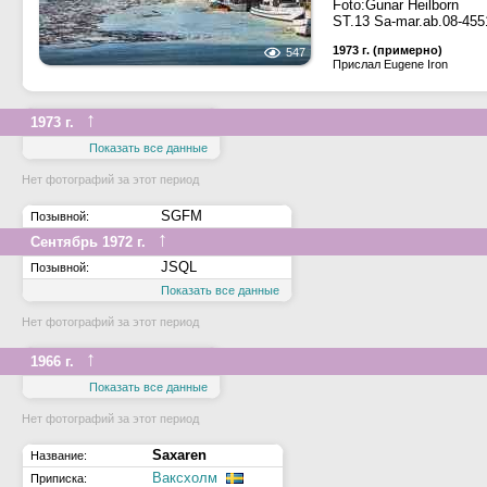
Foto:Gunar Heilborn
ST.13 Sa-mar.ab.08-4551
1973 г. (примерно)
547
Прислал Eugene Iron
↑
1973 г.
Показать все данные
Нет фотографий за этот период
SGFM
Позывной:
↑
Сентябрь 1972 г.
JSQL
Позывной:
Показать все данные
Нет фотографий за этот период
↑
1966 г.
Показать все данные
Нет фотографий за этот период
Saxaren
Название:
Ваксхолм
Приписка: