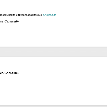
ссажирские и грузопассажирские,
Стокгольм
лив Сальтшён
лив Сальтшён