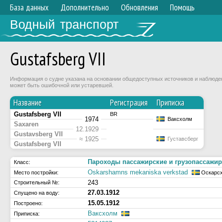
База данных
Дополнительно
Обновления
Помощь
Водный транспорт
Gustafsberg VII
Информация о судне указана на основании общедоступных источников и наблюдени
может быть ошибочной или устаревшей.
Название
Регистрация
Приписка
Gustafsberg VII
BR
1974
Ваксхолм
Saxaren
12.1929
Gustavsberg VII
≈ 1925
Густавсберг
Gustafsberg VII
Пароходы пассажирские и грузопассажир
Класс:
Oskarshamns mekaniska verkstad
Место постройки:
Оскарс
243
Строительный №:
27.03.1912
Спущено на воду:
15.05.1912
Построено:
Ваксхолм
Приписка: