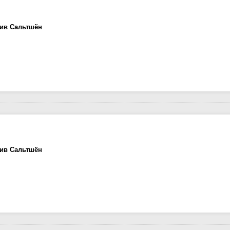
лив Сальтшён
лив Сальтшён