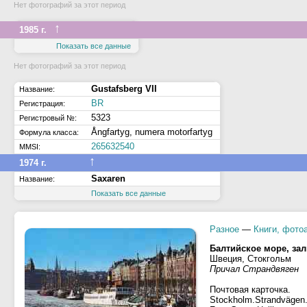
Нет фотографий за этот период
↑
1985 г.
Показать все данные
Нет фотографий за этот период
Gustafsberg VII
Название:
BR
Регистрация:
5323
Регистровый №:
Ångfartyg, numera motorfartyg
Формула класса:
265632540
MMSI:
↑
1974 г.
Saxaren
Название:
Показать все данные
Разное
—
Книги, фото
Балтийское море, за
Швеция, Стокгольм
Причал Страндвяген
Почтовая карточка.
Stockholm.Strandvägen