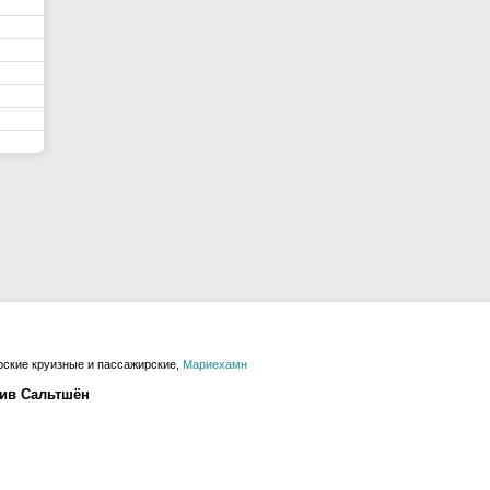
ские круизные и пассажирские,
Мариехамн
лив Сальтшён