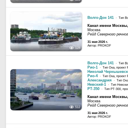
Волго-Дон 141
· Тип Во
Канал имени Москвы
Москва
Рейд Северного речно
31 мая 2026 г.
Автор: PROKOF
128
Волго-Дон 141
· Тип Во
Рио-1
· Тип Ока, проект 
Николай Чернышевс
Рио-4
· Тип Ока, проект 
Александрия
· Тип Ока
Невский-1
· Тип Невский
РТ-350
· Тип РТ-300, про
Канал имени Москвы
Москва
Рейд Северного речно
512
31 мая 2026 г.
Автор: PROKOF