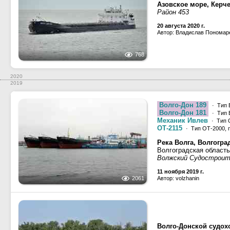
Азовское море, Керч
Район 453
20 августа 2020 г.
Автор: Владислав Пономар
768
2020
2019
Волго-Дон 189
· Тип 
Волго-Дон 181
· Тип 
Механик Ивлев
· Тип 
ОТ-2115
· Тип ОТ-2000, п
Река Волга, Волгогра
Волгоградская област
Волжский Судостроит
11 ноября 2019 г.
2061
Автор: volzhanin
Волго-Донской судох