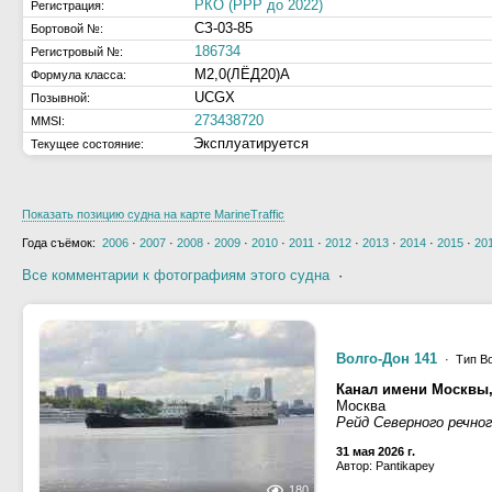
РКО (РРР до 2022)
Регистрация:
СЗ-03-85
Бортовой №:
186734
Регистровый №:
М2,0(ЛЁД20)А
Формула класса:
UCGX
Позывной:
273438720
MMSI:
Эксплуатируется
Текущее состояние:
Показать позицию судна на карте MarineTraffic
Года съёмок:
2006
·
2007
·
2008
·
2009
·
2010
·
2011
·
2012
·
2013
·
2014
·
2015
·
20
Все комментарии к фотографиям этого судна
·
Волго-Дон 141
· Тип Во
Канал имени Москвы
Москва
Рейд Северного речно
31 мая 2026 г.
Автор: Pantikapey
180