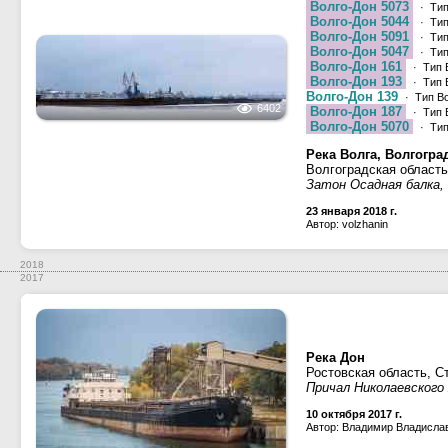
Волго-Дон 5073
· Тип
Волго-Дон 5044
· Тип
Волго-Дон 5091
· Тип
Волго-Дон 5047
· Тип
Волго-Дон 161
· Тип 
Волго-Дон 193
· Тип 
Волго-Дон 139
· Тип Во
6402
Волго-Дон 187
· Тип 
Волго-Дон 5070
· Тип
Река Волга, Волгогра
Волгоградская област
Затон Осадная балка,
23 января 2018 г.
Автор: volzhanin
2018
2017
Река Дон
Ростовская область, С
Причал Николаевского
10 октября 2017 г.
Автор: Владимир Владисла