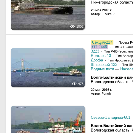
Нижегородская област
26 мая 2016 г.
Автор: E-Mike52
1008
Секция-227
· Проект Р-
ОТ-2446
· Тип ОТ-2400,
3223
· Тип Р-85 (всех мо
Волгарь-13
· Тип Волгарь
Дрофа
· Тип Ярославец (
Шлюзовой-133
· Тип Шлю
Водные пути
—
Населё
Волго-Балтийский ка
Вологодская область,
478
20 мая 2016 г.
Автор: Ponch
Северо-Западный-601
Волго-Балтийский ка
Вологодская область,