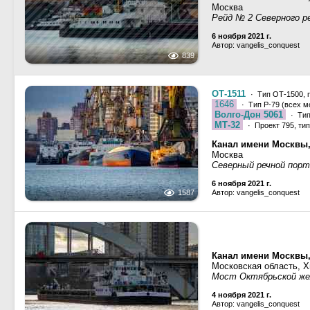
Москва
Рейд № 2 Северного р
6 ноября 2021 г.
Автор: vangelis_conquest
839
ОТ-1511
· Тип ОТ-1500, 
1646
· Тип Р-79 (всех м
Волго-Дон 5061
· Тип
МТ-32
· Проект 795, ти
Канал имени Москвы
Москва
Северный речной порт
6 ноября 2021 г.
1587
Автор: vangelis_conquest
Канал имени Москвы
Московская область, 
Мост Октябрьской же
4 ноября 2021 г.
Автор: vangelis_conquest