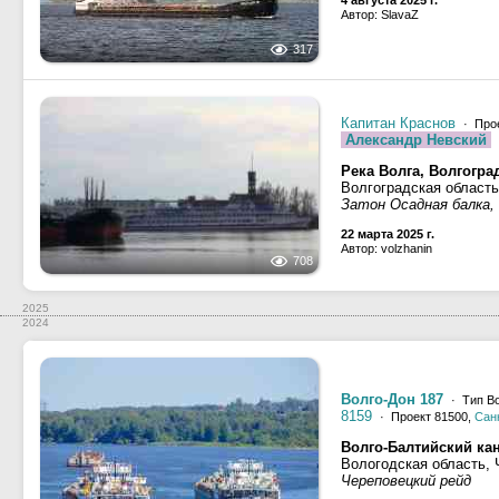
4 августа 2025 г.
Автор: SlavaZ
317
Капитан Краснов
· Прое
Александр Невский
Река Волга, Волгогра
Волгоградская област
Затон Осадная балка,
22 марта 2025 г.
Автор: volzhanin
708
2025
2024
Волго-Дон 187
· Тип Во
8159
· Проект 81500,
Сан
Волго-Балтийский ка
Вологодская область,
Череповецкий рейд