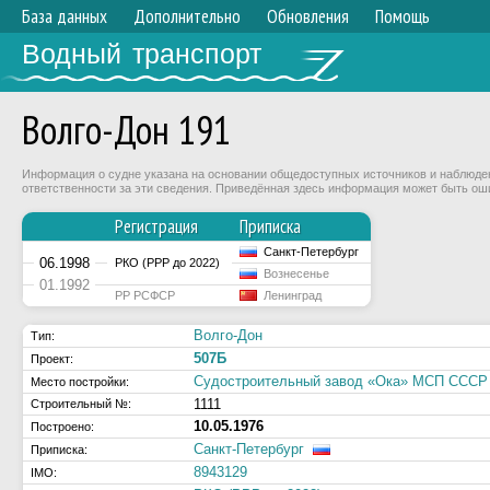
База данных
Дополнительно
Обновления
Помощь
Водный транспорт
Волго-Дон 191
Информация о судне указана на основании общедоступных источников и наблюдени
ответственности за эти сведения. Приведённая здесь информация может быть ош
Регистрация
Приписка
Санкт-Петербург
06.1998
РКО (РРР до 2022)
Вознесенье
01.1992
РР РСФСР
Ленинград
Волго-Дон
Тип:
507Б
Проект:
Судостроительный завод «Ока» МСП СССР (
Место постройки:
1111
Строительный №:
10.05.1976
Построено:
Санкт-Петербург
Приписка:
8943129
IMO: