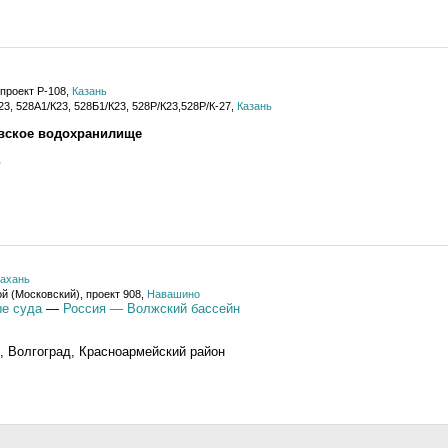
 проект Р-108,
Казань
3, 528А1/К23, 528Б1/К23, 528Р/К23,528Р/К-27,
Казань
вское водохранилище
т
ахань
й (Московский), проект 908,
Навашино
е суда
—
Россия — Волжский бассейн
, Волгоград, Красноармейский район