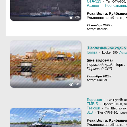
ОТА-929
· Тип ОТА-800,
Разное
—
Неопознанны
Река Волга, Куйбыше
729
Ульяновская область,
27 ноября 2025 г.
Автор: Bahrain
Неопознанное судно 
Колва
· Looker 390,
Астр
(вне водоёма)
Пермский край, Пермь
Пермский СРЗ
7 октября 2025 г.
Автор: DmiBell
511
Перевал
· Тип Путейский
ТМБ-5
· Проект 81160, т
Тетюши
· Тип Шестая пят
818
· Тип КПЛ-5-30, проек
Река Волга, Куйбыше
Ульяновская область,