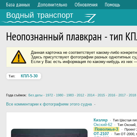
База данных
Дополнительно
Обновления
Помощь
Водный транспорт
Неопознанный плавкран - тип КП
Данная карточка не соответствует какому-либо конкретн
Здесь присутствуют фотографии разных однотипных суд
Если у Вас есть информация по какому-нибудь из них —
КПЛ-5-30
Тип:
Года съёмок:
Без даты
·
1972
·
1980
·
1983
·
2012
·
2014
·
2015
·
2016
·
2017
·
2018
Все комментарии к фотографиям этого судна
·
Кизляр
· Тип Шестая пят
Окский-62
· Тип Окский,
Поволжье-3
· Проект 
ОТ-2107
· Тип ОТ-2000, 