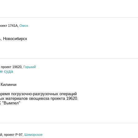
роект 1741А,
Омск
ь, Новосибирск
 проект 19620,
Горький
е суда
 Килинчи
ремя погрузочно-разгрузочных операций
ых материалов овощевоза проекта 19620.
К "Вымпел"
й, проект Р-97,
Шиморское