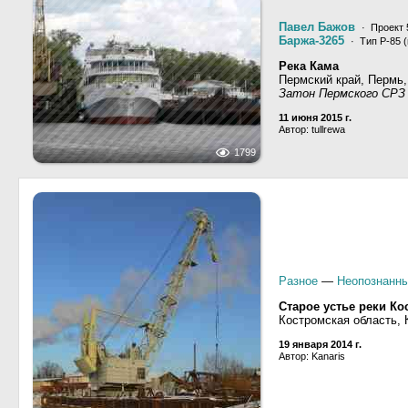
Павел Бажов
· Проект 
Баржа-3265
· Тип Р-85 
Река Кама
Пермский край, Пермь,
Затон Пермского СРЗ
11 июня 2015 г.
Автор: tullrewa
1799
Разное
—
Неопознанны
Старое устье реки Ко
Костромская область, 
19 января 2014 г.
Автор: Kanaris