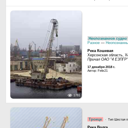
Неопознанное судно 
Разное
—
Неопознанны
Река Кошевая
Херсонская область, Х
Причал ОАО "4 ЕЗПГР
17 декабря 2018 г.
Автор: Felix21
1781
Троицк
· Тип Шестая п
Река Волга