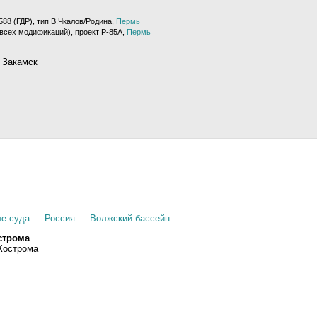
588 (ГДР), тип В.Чкалов/Родина,
Пермь
(всех модификаций), проект Р-85А,
Пермь
 Закамск
е суда
—
Россия — Волжский бассейн
строма
Кострома