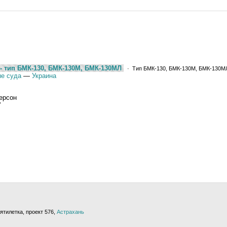
- тип БМК-130, БМК-130М, БМК-130МЛ
· Тип БМК-130, БМК-130М, БМК-130М
е суда
—
Украина
ерсон
"
ятилетка, проект 576,
Астрахань