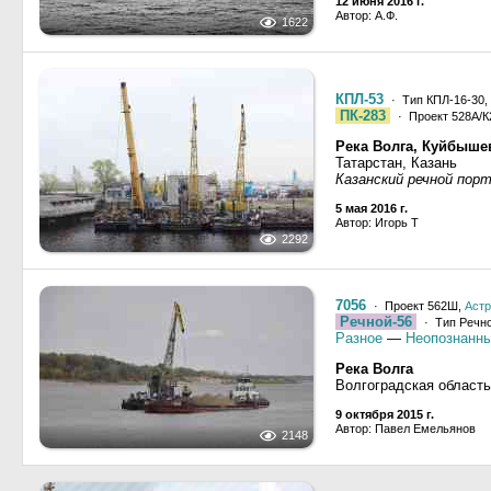
12 июня 2016 г.
Автор: А.Ф.
1622
КПЛ-53
· Тип КПЛ-16-30,
ПК-283
· Проект 528А/К2
Река Волга, Куйбыше
Татарстан, Казань
Казанский речной пор
5 мая 2016 г.
Автор: Игорь Т
2292
7056
· Проект 562Ш,
Астр
Речной-56
· Тип Речно
Разное
—
Неопознанны
Река Волга
Волгоградская область
9 октября 2015 г.
Автор: Павел Емельянов
2148