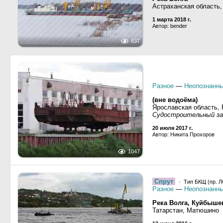
Астраханская область,
1 марта 2018 г.
Автор: bender
837
Разное
—
Неопознанны
(вне водоёма)
Ярославская область,
Судостроительный за
20 июля 2017 г.
Автор: Никита Прохоров
1047
Спрут
· Тип БКЩ (пр. Л
Разное
—
Неопознанны
Река Волга, Куйбыше
Татарстан, Матюшино