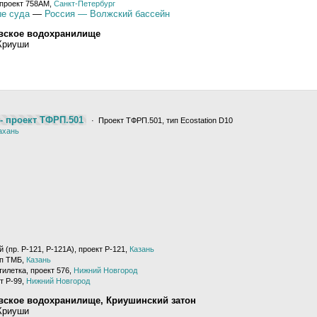
 проект 758АМ,
Санкт-Петербург
е суда
—
Россия — Волжский бассейн
вское водохранилище
 Криуши
- проект ТФРП.501
· Проект ТФРП.501, тип Ecostation D10
ахань
 (пр. Р-121, Р-121А), проект Р-121,
Казань
ип ТМБ,
Казань
илетка, проект 576,
Нижний Новгород
т Р-99,
Нижний Новгород
вское водохранилище, Криушинский затон
 Криуши