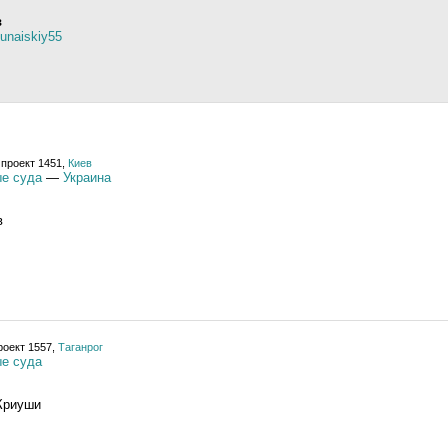
в
dunaiskiy55
 проект 1451,
Киев
е суда
—
Украина
в
роект 1557,
Таганрог
е суда
 Криуши