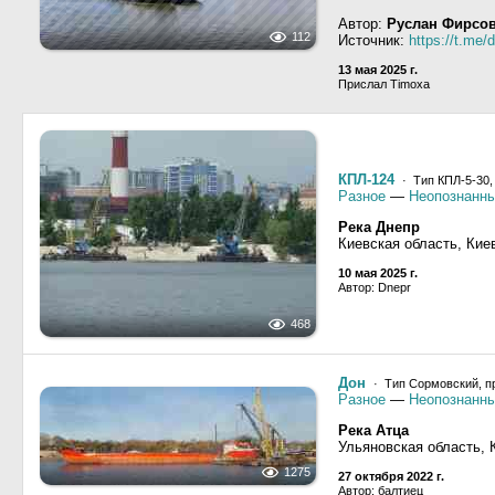
Автор:
Руслан Фирсо
112
Источник:
https://t.me/
13 мая 2025 г.
Прислал Timoxa
КПЛ-124
· Тип КПЛ-5-30,
Разное
—
Неопознанны
Река Днепр
Киевская область, Кие
10 мая 2025 г.
Автор: Dnepr
468
Дон
· Тип Сормовский, п
Разное
—
Неопознанны
Река Атца
Ульяновская область,
1275
27 октября 2022 г.
Автор: балтиец