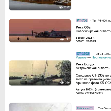
1172
РТ-756
· Тип РТ-600, п
Река Обь
Новосибирская област
5 июня 2012 г.
747
Автор: Бурелом
СТ-1302
· Тип СТ-1300,
Разное
—
Неопознанны
Река Болда
Астраханская область,
Овощевоз СТ-1302 во в
Фото из презентационн
386
Архивное фото КБ ОС
Август 1983 г. (примерно)
Автор: Vympel History
Окский-51
· Тип Окски