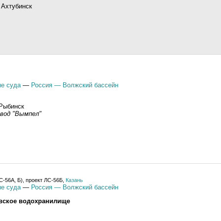
 Ахтубинск
е суда
—
Россия — Волжский бассейн
 Рыбинск
вод "Вымпел"
С-56А, Б), проект ЛС-56Б,
Казань
е суда
—
Россия — Волжский бассейн
вское водохранилище