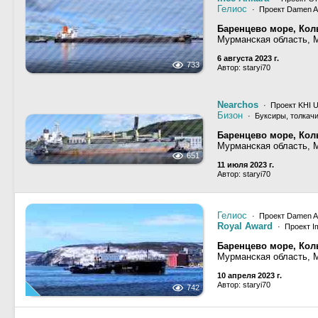
Гелиос
· Проект Damen A
Баренцево море, Кол
Мурманская область, 
6 августа 2023 г.
733
Автор: staryi70
Nearchos
· Проект KHI U
Бизон
· Буксиры, толкачи
Баренцево море, Кол
Мурманская область, 
651
11 июля 2023 г.
Автор: staryi70
Гелиос
· Проект Damen A
Royal Award
· Проект Im
Баренцево море, Кол
Мурманская область, 
10 апреля 2023 г.
Автор: staryi70
742