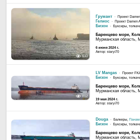
Грумант
· Проект Damen
Гелиос
· Проект Damen 
Бизон
· Буксиры, толкач
Баренцево море, Кол
Мурманская область, 
6 июня 2024 г.
Автор: staryi70
633
LV Mangas
· Проект FKA
Бизон
· Буксиры, толкач
Баренцево море, Кол
Мурманская область, 
812
19 мая 2024 г.
Автор: staryi70
Douga
· Балкеры,
Панам
Бизон
· Буксиры, толкач
Баренцево море, Кол
Мурманская область, 