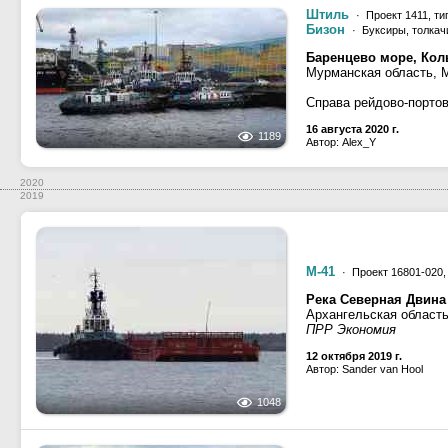
Штиль
· Проект 1411, ти
Бизон
· Буксиры, толкач
Баренцево море, Кол
Мурманская область, 
Справа рейдово-портов
16 августа 2020 г.
1189
Автор: Alex_Y
2020
2019
М-41
· Проект 16801-020
Река Северная Двина
Архангельская область
ПРР Экономия
12 октября 2019 г.
Автор: Sander van Hool
1048