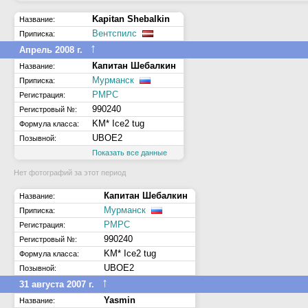
Kapitan Shebalkin
Название:
Вентспилс
Приписка:
↑
Апрель 2008 г.
Капитан Шебалкин
Название:
Мурманск
Приписка:
РМРС
Регистрация:
990240
Регистровый №:
KM* Ice2 tug
Формула класса:
UBOE2
Позывной:
Показать все данные
Нет фотографий за этот период
Капитан Шебалкин
Название:
Мурманск
Приписка:
РМРС
Регистрация:
990240
Регистровый №:
KM* Ice2 tug
Формула класса:
UBOE2
Позывной:
↑
31 августа 2007 г.
Yasmin
Название: