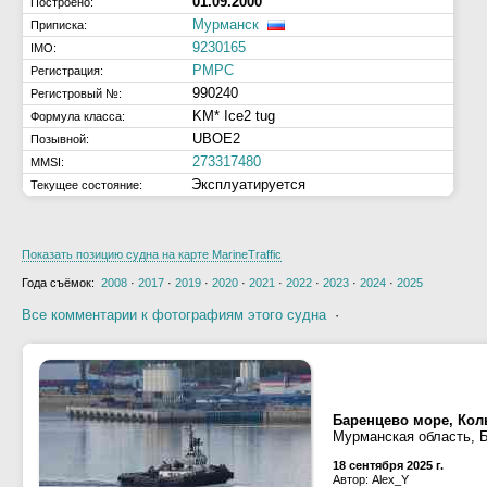
01.09.2000
Построено:
Мурманск
Приписка:
9230165
IMO:
РМРС
Регистрация:
990240
Регистровый №:
KM* Ice2 tug
Формула класса:
UBOE2
Позывной:
273317480
MMSI:
Эксплуатируется
Текущее состояние:
Показать позицию судна на карте MarineTraffic
Года съёмок:
2008
·
2017
·
2019
·
2020
·
2021
·
2022
·
2023
·
2024
·
2025
Все комментарии к фотографиям этого судна
·
Баренцево море, Кол
Мурманская область, 
18 сентября 2025 г.
Автор: Alex_Y