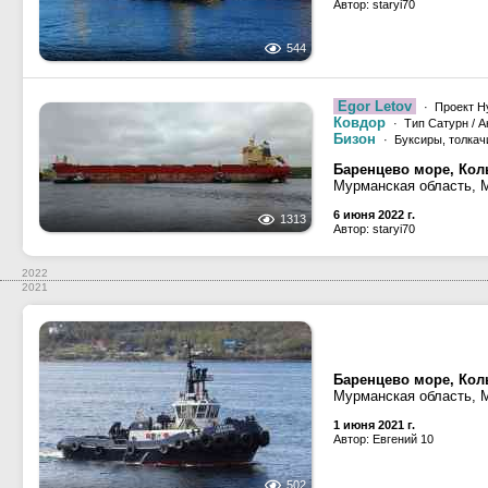
Автор: staryi70
544
Egor Letov
· Проект H
Ковдор
· Тип Сатурн / А
Бизон
· Буксиры, толкач
Баренцево море, Кол
Мурманская область, 
6 июня 2022 г.
1313
Автор: staryi70
2022
2021
Баренцево море, Кол
Мурманская область, 
1 июня 2021 г.
Автор: Евгений 10
502