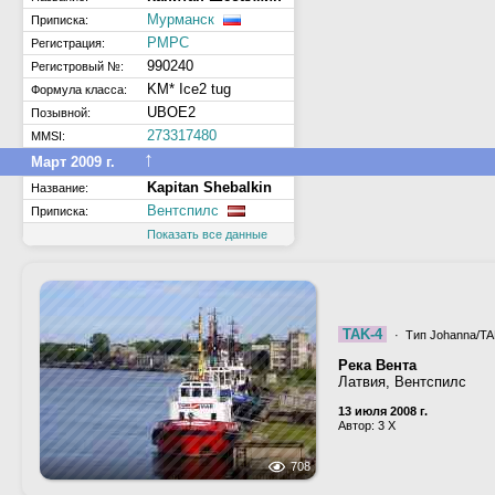
Мурманск
Приписка:
РМРС
Регистрация:
990240
Регистровый №:
KM* Ice2 tug
Формула класса:
UBOE2
Позывной:
273317480
MMSI:
↑
Март 2009 г.
Kapitan Shebalkin
Название:
Вентспилс
Приписка:
Показать все данные
TAK-4
· Тип Johanna/TA
Река Вента
Латвия, Вентспилс
13 июля 2008 г.
Автор: 3 X
708