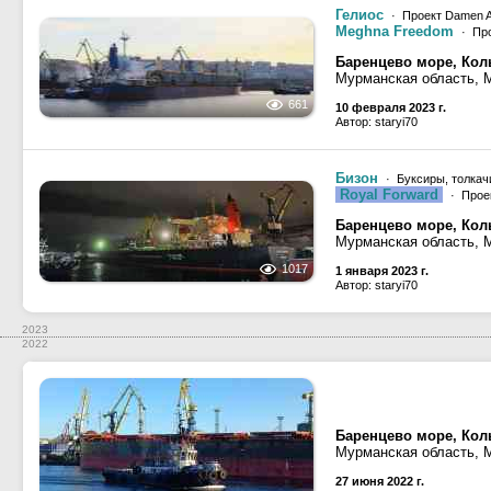
Гелиос
· Проект Damen 
Meghna Freedom
· Про
Баренцево море, Кол
Мурманская область, 
661
10 февраля 2023 г.
Автор: staryi70
Бизон
· Буксиры, толкач
Royal Forward
· Проек
Баренцево море, Кол
Мурманская область, 
1017
1 января 2023 г.
Автор: staryi70
2023
2022
Баренцево море, Кол
Мурманская область, 
27 июня 2022 г.