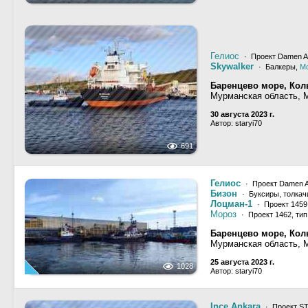
Гелиос
· Проект Damen A
Skywalker
· Балкеры,
М
Баренцево море, Кол
Мурманская область, 
30 августа 2023 г.
Автор: staryi70
691
Гелиос
· Проект Damen 
Бизон
· Буксиры, толкач
Лоцман-1
· Проект 1459
Мороз
· Проект 1462, ти
Баренцево море, Кол
Мурманская область, 
25 августа 2023 г.
1028
Автор: staryi70
Ince Ankara
· Проект S