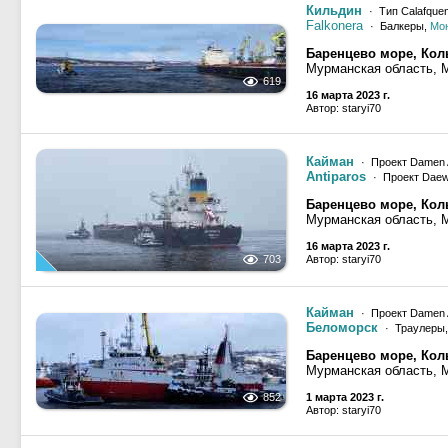
Кильдин
· Тип Calafquen
Falkonera
· Балкеры,
Мо
Баренцево море, Кол
Мурманская область, 
619
16 марта 2023 г.
Автор: staryi70
Кайман
· Проект Damen 
Antiparos
· Проект Dae
Баренцево море, Кол
Мурманская область, 
16 марта 2023 г.
703
Автор: staryi70
Кайман
· Проект Damen 
Беломорск
· Траулеры
Баренцево море, Кол
Мурманская область, 
852
1 марта 2023 г.
Автор: staryi70