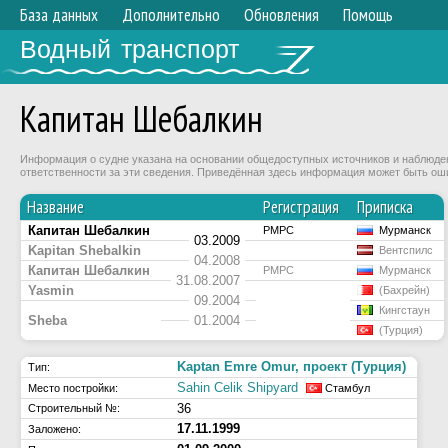
База данных
Дополнительно
Обновления
Помощь
Водный транспорт
Капитан Шебалкин
Информация о судне указана на основании общедоступных источников и наблюдени
ответственности за эти сведения. Приведённая здесь информация может быть ош
Название
Регистрация
Приписка
Капитан Шебалкин
РМРС
Мурманск
03.2009
Kapitan Shebalkin
Вентспилс
04.2008
Капитан Шебалкин
РМРС
Мурманск
31.08.2007
Yasmin
(Бахрейн)
09.2004
Кингстаун
Sheba
01.2004
(Турция)
Kaptan Emre Omur, проект (Турция)
Тип:
Sahin Celik Shipyard
Место постройки:
Стамбул
36
Строительный №:
17.11.1999
Заложено: