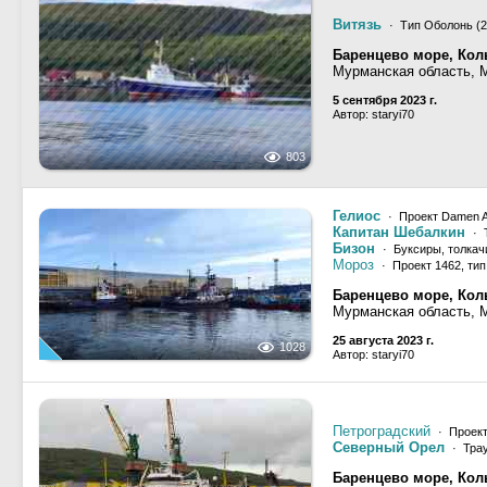
Витязь
· Тип Оболонь (2
Баренцево море, Кол
Мурманская область, 
5 сентября 2023 г.
Автор: staryi70
803
Гелиос
· Проект Damen 
Капитан Шебалкин
· 
Бизон
· Буксиры, толкач
Мороз
· Проект 1462, ти
Баренцево море, Кол
Мурманская область, 
25 августа 2023 г.
1028
Автор: staryi70
Петроградский
· Проект
Северный Орел
· Тра
Баренцево море, Кол