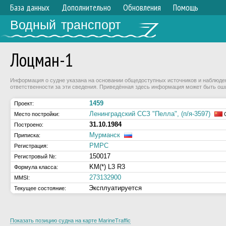
База данных
Дополнительно
Обновления
Помощь
Водный транспорт
Лоцман-1
Информация о судне указана на основании общедоступных источников и наблюдени
ответственности за эти сведения. Приведённая здесь информация может быть ош
1459
Проект:
Ленинградский ССЗ "Пелла", (п/я-3597)
Место постройки:
О
31.10.1984
Построено:
Мурманск
Приписка:
РМРС
Регистрация:
150017
Регистровый №:
KM(*) L3 R3
Формула класса:
273132900
MMSI:
Эксплуатируется
Текущее состояние:
Показать позицию судна на карте MarineTraffic