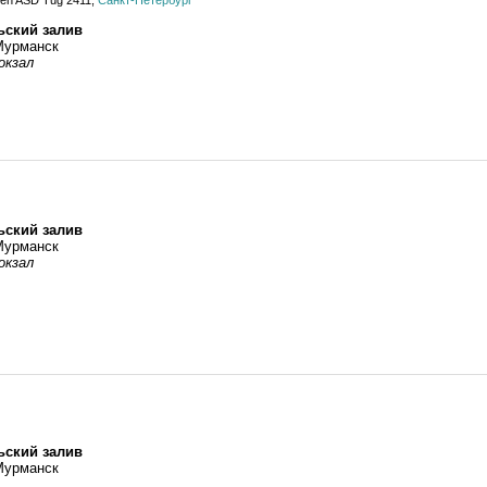
en ASD Tug 2411,
Санкт-Петербург
ьский залив
Мурманск
окзал
ьский залив
Мурманск
окзал
ьский залив
Мурманск