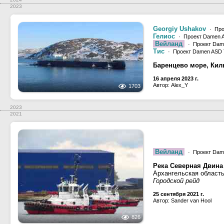
2023
Georgiy Ushakov
· Прое
Гелиос
· Проект Damen 
Вейланд
· Проект Dam
Тис
· Проект Damen ASD 
Баренцево море, Кил
16 апреля 2023 г.
Автор: Alex_Y
1703
2023
2021
Вейланд
· Проект Dam
Река Северная Двина
Архангельская область
Городской рейд
25 сентября 2021 г.
Автор: Sander van Hool
826