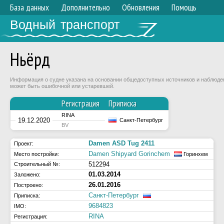
База данных
Дополнительно
Обновления
Помощь
Водный транспорт
Ньёрд
Информация о судне указана на основании общедоступных источников и наблюдени
может быть ошибочной или устаревшей.
Регистрация
Приписка
RINA
19.12.2020
Санкт-Петербург
BV
Damen ASD Tug 2411
Проект:
Damen Shipyard Gorinchem
Место постройки:
Горинхем
512294
Строительный №:
01.03.2014
Заложено:
26.01.2016
Построено:
Санкт-Петербург
Приписка:
9684823
IMO:
RINA
Регистрация: