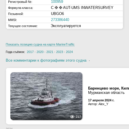
100959
Регистровый №:
C ✠ ✠ AUT-UMS INWATERSURVEY
Формула класса:
UBGO6
Позывной:
273386440
MMSI:
Эксплуатируется
Текущее состояние:
Показать позицию судна на карте MarineTraffic
Года съёмок:
2017
·
2020
·
2021
·
2023
·
2024
Все комментарии к фотографиям этого судна
·
Баренцево море, Кил
Мурманская область
17 апреля 2024 г.
Автор: Alex_Y
217
2024