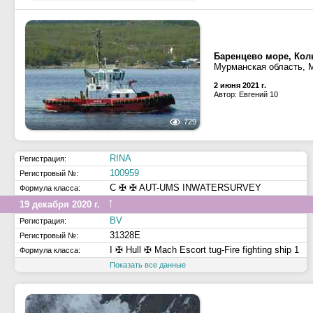
Баренцево море, Кол
Мурманская область, 
2 июня 2021 г.
Автор: Евгений 10
729
RINA
Регистрация:
100959
Регистровый №:
C ✠ ✠ AUT-UMS INWATERSURVEY
Формула класса:
↑
19 декабря 2020 г.
BV
Регистрация:
31328E
Регистровый №:
I ✠ Hull ✠ Mach Escort tug-Fire fighting ship 1
Формула класса:
Показать все данные