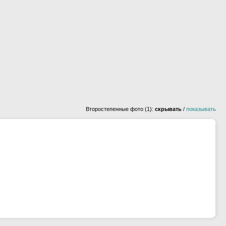
Второстепенные фото (1):
скрывать
/
показывать