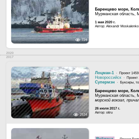
Баренцево море, Кол
Мурманская область, 
1 мая 2020 г.
Автор: Alexandr Moskalenko
724
2020
2017
Лоцман-1
· Проект 1459
Новороссийск
· Проект 
Супермэн
· Буксиры, то
Баренцево море, Кол
Мурманская область, 
морской вокзал, прича
26 июля 2017 г.
Автор: oitru
2534
Вейланд