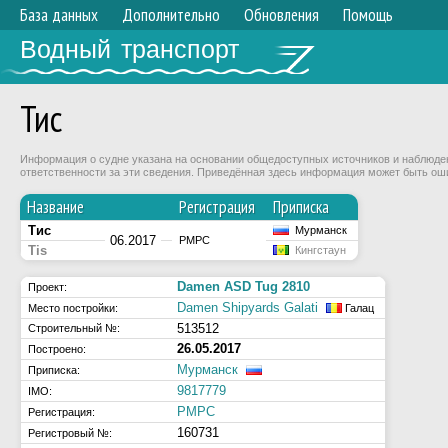
База данных
Дополнительно
Обновления
Помощь
Водный транспорт
Тис
Информация о судне указана на основании общедоступных источников и наблюдени
ответственности за эти сведения. Приведённая здесь информация может быть ош
Название
Регистрация
Приписка
Тис
Мурманск
06.2017
РМРС
Tis
Кингстаун
Damen ASD Tug 2810
Проект:
Damen Shipyards Galati
Место постройки:
Галац
513512
Строительный №:
26.05.2017
Построено:
Мурманск
Приписка:
9817779
IMO:
РМРС
Регистрация:
160731
Регистровый №: