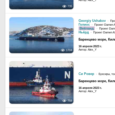
Автор: Alex_Y
735
Georgiy Ushakov
· Прое
Гелиос
· Проект Damen 
Вейланд
· Проект Dam
Ньёрд
· Проект Damen A
Баренцево море, Кил
16 апреля 2023 г.
Автор: Alex_Y
1704
Си Ровер
· Буксиры, тол
Баренцево море, Кил
16 апреля 2023 г.
Автор: Alex_Y
758