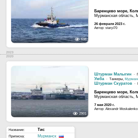
Баренцево море, Кол
Мурманская область, 
26 февраля 2023 г.
Автор: staryi70
638
2023
2020
Штурман Малыгин
· П
Умба
· Танкеры,
Мурман
Штурман Скуратов
· 
Баренцево море, Кол
Мурманская область, 
7 мая 2020 г.
Автор: Alexandr Moskalenko
2901
Тис
Название:
Мурманск
Приписка: