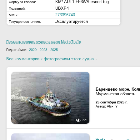
KM* AUT1 FF3WS escort tug
Формула класса:
UBXP4
Позывной:
273396740
MMSI:
Эксплуатируется
Текущее состояние:
Показать позицию судна на карте MarineTraffic
Года съёмок:
2020
·
2023
·
2025
Все комментарии к фотографиям этого судна
·
Баренцево море, Кол
Мурманская область
25 сентября 2025 г.
Автор: Alex_Y
221