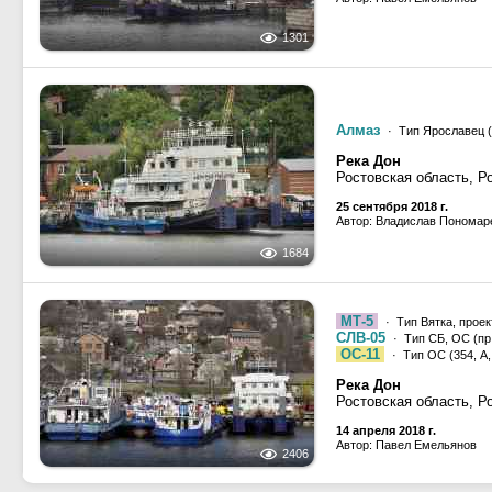
1301
Алмаз
· Тип Ярославец (
Река Дон
Ростовская область, Р
25 сентября 2018 г.
Автор: Владислав Пономар
1684
МТ-5
· Тип Вятка, проект
СЛВ-05
· Тип СБ, ОС (пр.
ОС-11
· Тип ОС (354, А, 
Река Дон
Ростовская область, Р
14 апреля 2018 г.
Автор: Павел Емельянов
2406