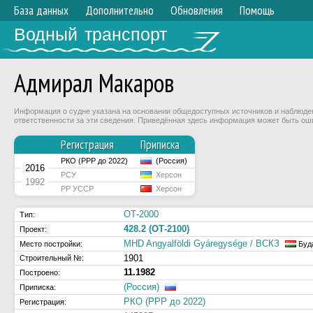
База данных
Дополнительно
Обновления
Помощь
Водный транспорт
Адмирал Макаров
Информация о судне указана на основании общедоступных источников и наблюдени
ответственности за эти сведения. Приведённая здесь информация может быть ош
Регистрация
Приписка
РКО (РРР до 2022)
(Россия)
2016
РСУ
Херсон
1992
РР УССР
Херсон
ОТ-2000
Тип:
428.2 (ОТ-2100)
Проект:
MHD Angyalföldi Gyáregysége / ВСКЗ
Место постройки:
Буд
1901
Строительный №:
11.1982
Построено:
(Россия)
Приписка:
РКО (РРР до 2022)
Регистрация: