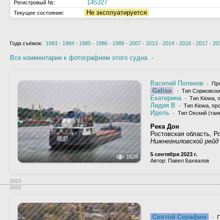
145327
Регистровый №:
Не эксплуатируется
Текущее состояние:
Года съёмок:
1983
·
1984
·
1985
·
1986
·
1989
·
2007
·
2013
·
2014
·
2016
·
2017
·
20
Все комментарии к фотографиям этого судна
·
Василий Поленов
· Про
Galisa
· Тип Сормовски
Екатерина
· Тип Kiowa, 
Лидия В
· Тип Kiowa, про
Идель
· Тип Окский (танк
Река Дон
Ростовская область, Р
Нижнегниловской рейд 
5 сентября 2023 г.
1628
Автор: Павел Бахвалов
2023
2022
Святой Серафим
· П