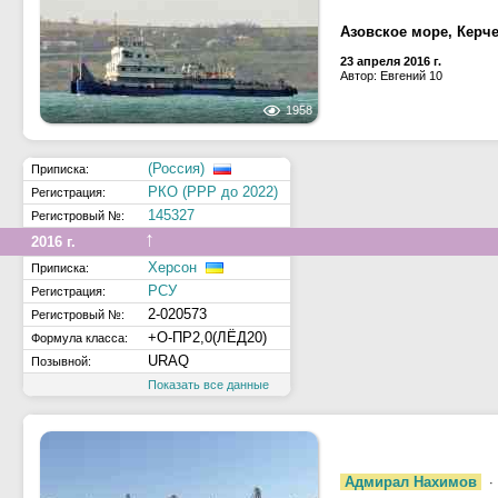
Азовское море, Керч
23 апреля 2016 г.
Автор: Евгений 10
1958
(Россия)
Приписка:
РКО (РРР до 2022)
Регистрация:
145327
Регистровый №:
↑
2016 г.
Херсон
Приписка:
РСУ
Регистрация:
2-020573
Регистровый №:
+О-ПР2,0(ЛЁД20)
Формула класса:
URAQ
Позывной:
Показать все данные
Адмирал Нахимов
·