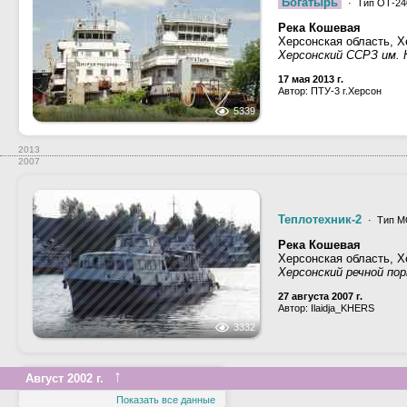
Богатырь
· Тип ОТ-240
Река Кошевая
Херсонская область, Х
Херсонский ССРЗ им.
17 мая 2013 г.
Автор: ПТУ-3 г.Херсон
5339
2013
2007
Теплотехник-2
· Тип МО
Река Кошевая
Херсонская область, Х
Херсонский речной по
27 августа 2007 г.
Автор: Ilaidja_KHERS
3332
↑
Август 2002 г.
Показать все данные