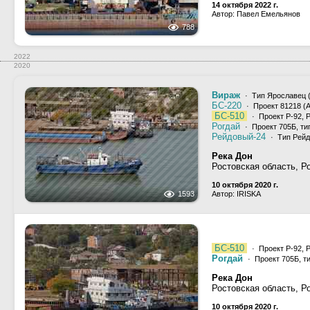
14 октября 2022 г.
Автор: Павел Емельянов
788
2022
2020
Вираж
· Тип Ярославец (
БС-220
· Проект 81218 (А,
БС-510
· Проект Р-92, 
Рогдай
· Проект 705Б, т
Рейдовый-24
· Тип Рейд
Река Дон
Ростовская область, Р
10 октября 2020 г.
1593
Автор: IRISKA
БС-510
· Проект Р-92, 
Рогдай
· Проект 705Б, т
Река Дон
Ростовская область, Р
10 октября 2020 г.