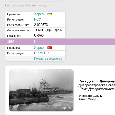
Нет фотографий за этот период
Херсон
Приписка:
РСУ
Регистрация:
2-020573
Регистровый №:
+О-ПР2,0(ЛЁД20)
Формула класса:
URAQ
Позывной:
↑
1992 г.
Херсон
Приписка:
РР УССР
Регистрация:
Показать все данные
Река Днепр, Днепрод
Днепропетровская обл
Шлюз Днепродзержинск
24 января 1989 г.
Автор: Макар
733