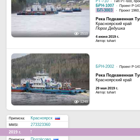
РТ-710
· Тип РТ-600, про
БРН-1007
· Проект Р-14
БП-3003
· Проект 1960
Река Подкаменная Ту
Красноярский край
Порог Дедушка
2510
4 июня 2019 г.
Автор: tuhart
БРН-2002
· Проект Р-14
Река Подкаменная Ту
Красноярский край
29 мая 2019 г.
Автор: tuhart
1249
Красноярск
Приписка:
273323360
MMSI:
↑
2019 г.
Подтёсово
Приписка: