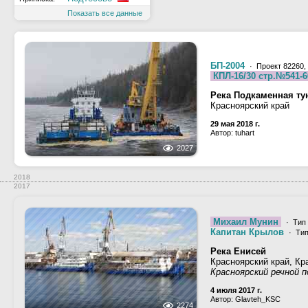
Показать все данные
БП-2004
· Проект 82260,
КПЛ-16/30 стр.№541-6
Река Подкаменная ту
Красноярский край
29 мая 2018 г.
Автор: tuhart
2027
2018
2017
Михаил Мунин
· Тип 
Капитан Крылов
· Тип
Река Енисей
Красноярский край, Кр
Красноярский речной п
4 июля 2017 г.
Автор: Glavteh_KSC
2274