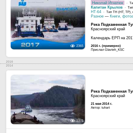
Николай Игнатюк
· Ти
Капитан Крылов
· Тип
НТ-64
· Тип ТН (НТ, ТР), 
Разное
—
Книги, фото
Река Подкаменная Ту
Красноярский край
Календарь ЕРП на 201
2365
2016 г. (примерно)
Прислал Glavteh_KSC
2016
2014
Река Подкаменная Ту
Красноярский край
21 мая 2014 г.
Автор: tuhart
1375