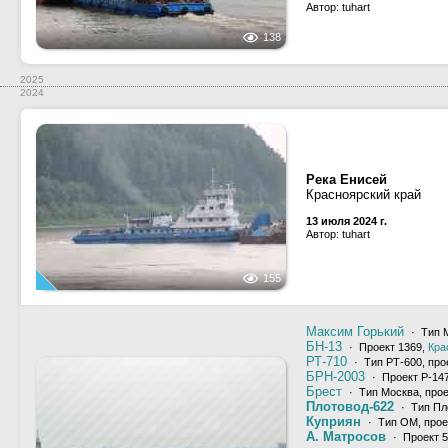
Автор: tuhart
138
2025
2024
Река Енисей
Красноярский край
13 июля 2024 г.
Автор: tuhart
155
Максим Горький
· Тип М
БН-13
· Проект 1369,
Кра
РТ-710
· Тип РТ-600, про
БРН-2003
· Проект Р-14
Брест
· Тип Москва, прое
Плотовод-622
· Тип Пл
Куприян
· Тип ОМ, прое
А. Матросов
· Проект 5