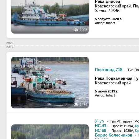
Река Енисей
Красноярский край, По
Затон ПРЭБ
5 августа 2020 г.
Автор: tuhart
1003
2020
2019
Плотовод-718
· Тип Пл
Река Подкаменная Ту
Красноярский край
5 июня 2019 г.
Автор: tuhart
1474
Учум
· Тип РП, проект Р-
НС-43
· Проект 1939А,
Кр
НС-68
· Проект 1939А,
Кр
Борис Колесников
· Т