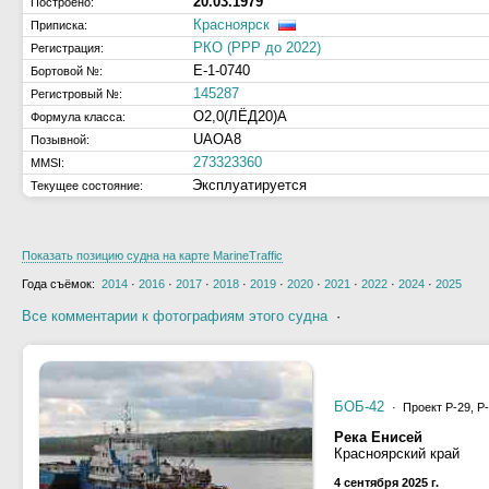
20.03.1979
Построено:
Красноярск
Приписка:
РКО (РРР до 2022)
Регистрация:
Е-1-0740
Бортовой №:
145287
Регистровый №:
О2,0(ЛЁД20)А
Формула класса:
UAOA8
Позывной:
273323360
MMSI:
Эксплуатируется
Текущее состояние:
Показать позицию судна на карте MarineTraffic
Года съёмок:
2014
·
2016
·
2017
·
2018
·
2019
·
2020
·
2021
·
2022
·
2024
·
2025
Все комментарии к фотографиям этого судна
·
БОБ-42
· Проект Р-29, Р
Река Енисей
Красноярский край
4 сентября 2025 г.