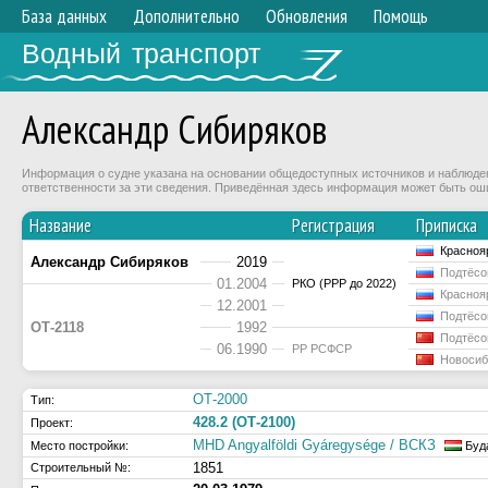
База данных
Дополнительно
Обновления
Помощь
Водный транспорт
Александр Сибиряков
Информация о судне указана на основании общедоступных источников и наблюдени
ответственности за эти сведения. Приведённая здесь информация может быть ош
Название
Регистрация
Приписка
Красноя
Александр Сибиряков
2019
Подтёсо
01.2004
РКО (РРР до 2022)
Красноя
12.2001
Подтёсо
ОТ-2118
1992
Подтёсо
06.1990
РР РСФСР
Новосиб
ОТ-2000
Тип:
428.2 (ОТ-2100)
Проект:
MHD Angyalföldi Gyáregysége / ВСКЗ
Место постройки:
Буд
1851
Строительный №: