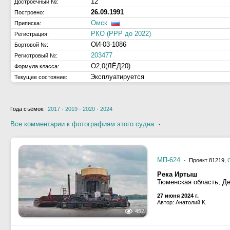
12
Достроечный №:
26.09.1991
Построено:
Омск
Приписка:
РКО (РРР до 2022)
Регистрация:
ОИ-03-1086
Бортовой №:
203477
Регистровый №:
О2,0(ЛЁД20)
Формула класса:
Эксплуатируется
Текущее состояние:
Года съёмок:
2017
·
2019
·
2020
·
2024
Все комментарии к фотографиям этого судна
·
МП-624
· Проект 81219,
Река Иртыш
Тюменская область, Д
27 июня 2024 г.
Автор: Анатолий К.
452