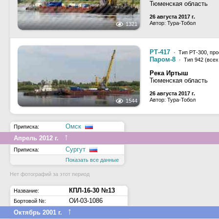
Тюменская область
26 августа 2017 г.
Автор: Тура-Тобол
1321
РТ-417
· Тип РТ-300, про
Паром-8
· Тип 942 (всех
Река Иртыш
Тюменская область
26 августа 2017 г.
Автор: Тура-Тобол
1544
Омск
Приписка:
↑
Апрель 2012 г.
Сургут
Приписка:
Показать все данные
Нет фотографий за этот период
КПЛ-16-30 №13
Название:
ОИ-03-1086
Бортовой №:
↑
Октябрь 2001 г.