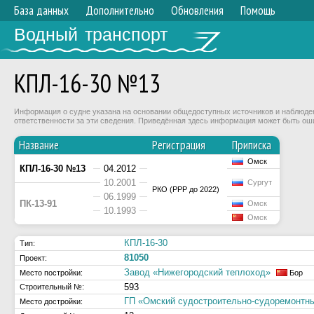
База данных
Дополнительно
Обновления
Помощь
Водный транспорт
КПЛ-16-30 №13
Информация о судне указана на основании общедоступных источников и наблюдени
ответственности за эти сведения. Приведённая здесь информация может быть ош
Название
Регистрация
Приписка
Омск
КПЛ-16-30 №13
04.2012
10.2001
Сургут
РКО (РРР до 2022)
06.1999
ПК-13-91
Омск
10.1993
Омск
КПЛ-16-30
Тип:
81050
Проект:
Завод «Нижегородский теплоход»
Место постройки:
Бор
593
Строительный №:
ГП «Омский судостроительно-судоремонтн
Место достройки: