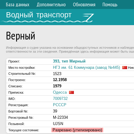
База данных
Дополнительно
Обновления
Помощь
Водный транспорт
Верный
Информация о судне указана на основании общедоступных источников и наблюдени
ответственности за эти сведения. Приведённая здесь информация может быть ош
393, тип Мирный
Проект:
НГЗ им. 61 Коммунара (завод №445)
Место постройки:
Ник
1523
Строительный №:
12.1958
Построено:
1979
Списано:
Одесса
Приписка:
7009732
IMO:
РСССР
Регистрация:
39
Бортовой №:
М-22334
Регистровый №:
UJSN
Позывной:
Разрезано (утилизировано)
Текущее состояние: