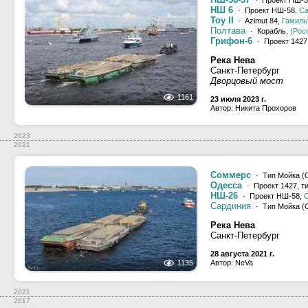
· Проект НШ-5
НШ 6
· Проект НШ-58,
Са
Toy II
· Azimut 84,
Гамиль
Полтава
· Корабль,
(Рос
Грифон-6
· Проект 1427
Река Нева
Санкт-Петербург
Дворцовый мост
1161
23 июля 2023 г.
Автор: Никита Прохоров
2023
2021
Соммерс
· Тип Мойка (
Одесса
· Проект 1427, т
НШ-26
· Проект НШ-58,
С
Сардиния
· Тип Мойка (С
Река Нева
Санкт-Петербург
28 августа 2021 г.
1135
Автор: NeVa
2021
2017