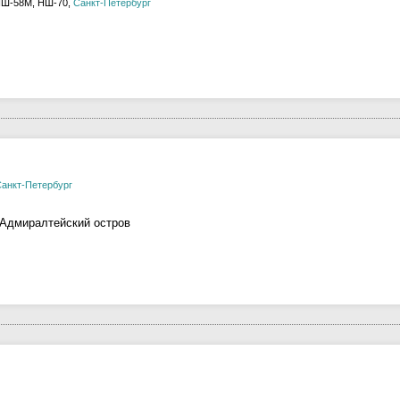
НШ-58М, НШ-70,
Санкт-Петербург
анкт-Петербург
-Адмиралтейский остров