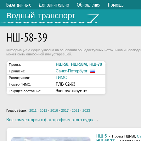
База данных
Дополнительно
Обновления
Помощь
Водный транспорт
НШ-58-39
Информация о судне указана на основании общедоступных источников и наблюдени
может быть ошибочной или устаревшей.
НШ-58, НШ-58М, НШ-70
Проект:
Санкт-Петербург
Приписка:
ГИМС
Регистрация:
РЛВ 02-63
Номер ГИМС:
Эксплуатируется
Текущее состояние:
Года съёмок:
2011
·
2012
·
2016
·
2017
·
2021
·
2023
Все комментарии к фотографиям этого судна
·
НШ 5
· Проект НШ-58,
Са
НШ-58-37