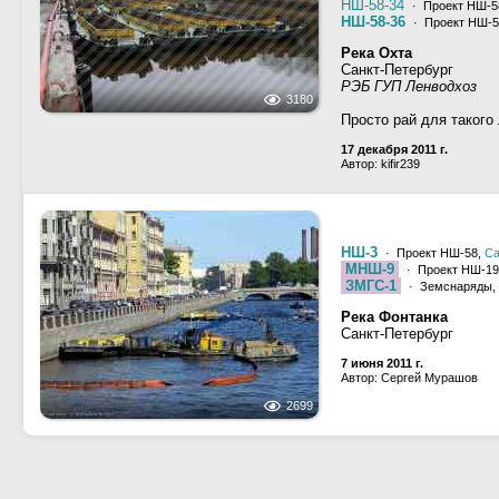
НШ-58-34
· Проект НШ-5
НШ-58-36
· Проект НШ-5
Река Охта
Санкт-Петербург
РЭБ ГУП Ленводхоз
3180
Просто рай для такого
17 декабря 2011 г.
Автор: kifir239
НШ-3
· Проект НШ-58,
Са
МНШ-9
· Проект НШ-19
ЗМГС-1
· Земснаряды,
Река Фонтанка
Санкт-Петербург
7 июня 2011 г.
Автор: Сергей Мурашов
2699