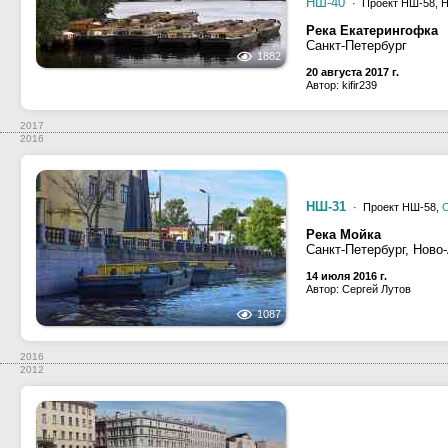
НШ-40
· Проект НШ-58, 
Река Екатерингофка
Санкт-Петербург
1882
20 августа 2017 г.
Автор: kifir239
2017
2016
НШ-31
· Проект НШ-58,
С
Река Мойка
Санкт-Петербург, Ново
14 июля 2016 г.
Автор: Сергей Лутов
1087
2016
2012