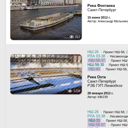
Река Фонтанка
Санкт-Петербург
15 июня 2012 г.
Автор: Александр Мельник
917
НШ-26
· Проект НШ-58,
С
РЛА 03-38
· Несамоходн
НШ-58-37
· Проект НШ
НШ-58-30
· Проект НШ-5
НШ-40
· Проект НШ-58,
Река Охта
Санкт-Петербург
РЭБ ГУП Ленводхоз
1228
28 января 2012 г.
Автор: kifir239
НШ-26
· Проект НШ-58,
С
РЛА 03-38
· Несамоходн
НШ-31
· Проект НШ-58
НШ-58-37
· Проект НШ