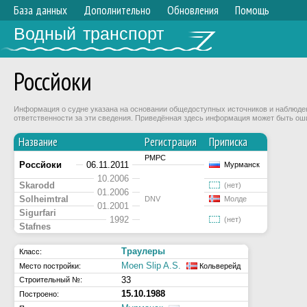
База данных
Дополнительно
Обновления
Помощь
Водный транспорт
Россйоки
Информация о судне указана на основании общедоступных источников и наблюдени
ответственности за эти сведения. Приведённая здесь информация может быть ош
Название
Регистрация
Приписка
РМРС
Россйоки
06.11.2011
Мурманск
10.2006
Skarodd
(нет)
01.2006
Solheimtral
DNV
Молде
01.2001
Sigurfari
1992
(нет)
Stafnes
Траулеры
Класс:
Moen Slip A.S.
Место постройки:
Кольверейд
33
Строительный №:
15.10.1988
Построено: