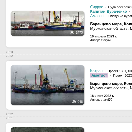
Сиррус
· Суда обеспечен
Капитан Дураченко
· 
Амазон
· Плавучие буро
Баренцево море, Кол
Мурманская область, 
1473
19 апреля 2023 г.
Автор: staryi70
2023
2022
Катран
· Проект 1331, ти
Аметист
· Проект 502Э
Баренцево море, Кол
Мурманская область, 
18 июня 2022 г.
Автор: staryi70
948
2022
2021