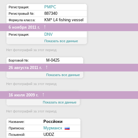
РМРС
Регистрация:
887340
Регистровый №:
KM* L4 fishing vessel
Формула класса:
↑
6 ноября 2011 г.
DNV
Регистрация:
Показать все данные
Нет фотографий за этот период
М-0425
Бортовой №:
↑
26 августа 2011 г.
Показать все данные
Нет фотографий за этот период
↑
16 июля 2009 г.
Показать все данные
Нет фотографий за этот период
Россйоки
Название:
Мурманск
Приписка:
UDDZ
Позывной: