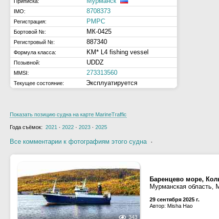
Мурманск
Приписка:
8708373
IMO:
РМРС
Регистрация:
МК-0425
Бортовой №:
887340
Регистровый №:
KM* L4 fishing vessel
Формула класса:
UDDZ
Позывной:
273313560
MMSI:
Эксплуатируется
Текущее состояние:
Показать позицию судна на карте MarineTraffic
Года съёмок:
2021
·
2022
·
2023
·
2025
Все комментарии к фотографиям этого судна
·
Баренцево море, Кол
Мурманская область, 
29 сентября 2025 г.
Автор: Misha Hao
343