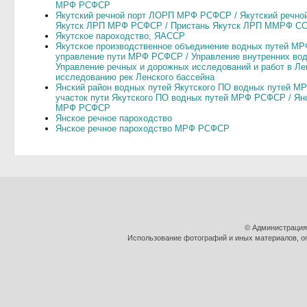
МРФ РСФСР
Якутский речной порт ЛОРП МРФ РСФСР / Якутский речно
Якутск ЛРП МРФ РСФСР / Пристань Якутск ЛРП ММРФ СС
Якутское пароходство, ЯАССР
Якутское производственное объединение водных путей МР
управление пути МРФ РСФСР / Управление внутренних водн
Управление речных и дорожных исследований и работ в Ле
исследованию рек Ленского бассейна
Янский район водных путей Якутского ПО водных путей М
участок пути Якутского ПО водных путей МРФ РСФСР / Янс
МРФ РСФСР
Янское речное пароходство
Янское речное пароходство МРФ РСФСР
© Администрация
Использование фотографий и иных материалов, оп