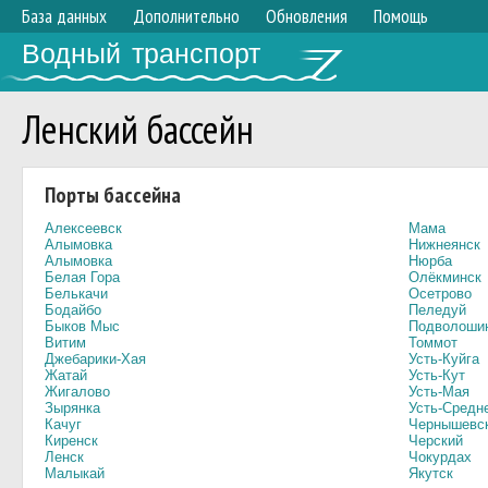
База данных
Дополнительно
Обновления
Помощь
Водный транспорт
Ленский бассейн
Порты бассейна
Алексеевск
Мама
Алымовка
Нижнеянск
Алымовка
Нюрба
Белая Гора
Олёкминск
Белькачи
Осетрово
Бодайбо
Пеледуй
Быков Мыс
Подволоши
Витим
Томмот
Джебарики-Хая
Усть-Куйга
Жатай
Усть-Кут
Жигалово
Усть-Мая
Зырянка
Усть-Средн
Качуг
Чернышевс
Киренск
Черский
Ленск
Чокурдах
Малыкай
Якутск