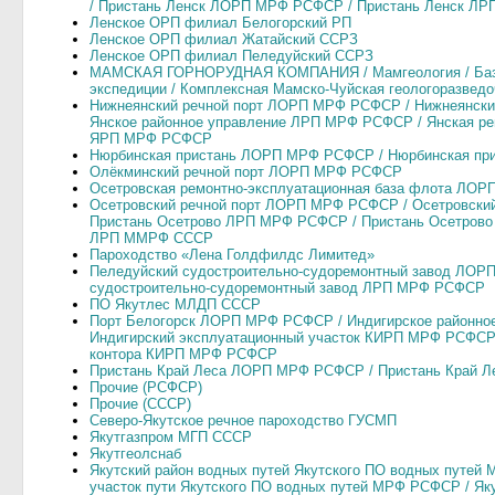
/ Пристань Ленск ЛОРП МРФ РСФСР / Пристань Ленск Л
Ленское ОРП филиал Белогорский РП
Ленское ОРП филиал Жатайский ССРЗ
Ленское ОРП филиал Пеледуйский ССРЗ
МАМСКАЯ ГОРНОРУДНАЯ КОМПАНИЯ / Мамгеология / База
экспедиции / Комплексная Мамско-Чуйская геологоразведо
Нижнеянский речной порт ЛОРП МРФ РСФСР / Нижнеянски
Янское районное управление ЛРП МРФ РСФСР / Янская ре
ЯРП МРФ РСФСР
Нюрбинская пристань ЛОРП МРФ РСФСР / Нюрбинская п
Олёкминский речной порт ЛОРП МРФ РСФСР
Осетровская ремонтно-эксплуатационная база флота ЛО
Осетровский речной порт ЛОРП МРФ РСФСР / Осетровски
Пристань Осетрово ЛРП МРФ РСФСР / Пристань Осетрово
ЛРП ММРФ СССР
Пароходство «Лена Голдфилдс Лимитед»
Пеледуйский судостроительно-судоремонтный завод ЛОР
судостроительно-судоремонтный завод ЛРП МРФ РСФСР
ПО Якутлес МЛДП СССР
Порт Белогорск ЛОРП МРФ РСФСР / Индигирское районн
Индигирский эксплуатационный участок КИРП МРФ РСФСР 
контора КИРП МРФ РСФСР
Пристань Край Леса ЛОРП МРФ РСФСР / Пристань Край
Прочие (РСФСР)
Прочие (СССР)
Северо-Якутское речное пароходство ГУСМП
Якутгазпром МГП СССР
Якутгеолснаб
Якутский район водных путей Якутского ПО водных путей
участок пути Якутского ПО водных путей МРФ РСФСР / Яку