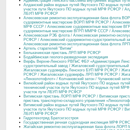
Администрация Ленского бассейна внутренних водных пут
Алданский район водных путей Якутского ПО водных путе
участок пути Якутского ПО водных путей МРФ РСФСР / Алд
ЛБУП МРФ РСФСР
Алексеевская ремонтно-эксплуатационная база флота ВО
судоремонтные мастерские ВОРП МРФ РСФСР / Алексеев
МРФ СССР / Алексеевские судоремонтные мастерские ВГ
судоремонтные мастерские ВГРП ММРФ СССР / Алексеевс
Алексеевская РЭБ флота / Алексеевская ремонтно-экспл
РСФСР / Алексеевский судоремонтно-судостроительный 
Алексеевская ремонтно-эксплуатационная база флота Л
Артель старателей "Витим"
Белькачинская пристань ЛРП МРФ РСФСР
Бодайбинская геолого-разведочная экспедиция
Верфь Верхне-Ленского РВПиС ФБУ «Администрация Ленск
судостроительный завод / Жигаловский судостроительны
Жигаловская судоверфь Ленского БУП МРФ РСФСР / Жиг
РСФСР / Жигаловская судоверфь ЛРП МРФ РСФСР / Жига
«Лензолотофлот» / Колчановский затон / Чупановский зато
Вилюйский район водных путей Якутского ПО водных пут
технический участок пути Якутского ПО водных путей МР
участок пути ЛБУП МРФ РСФСР
Витимская пристань ЛОРП МРФ РСФСР / Витимская прис
пристань транспортно-складского управления «Лензолото
Витимский район водных путей Якутского ПО водных путе
участок пути Якутского ПО водных путей МРФ РСФСР / Вит
ЛБУП МРФ РСФСР
Гидpотехотpяд Бpатскгэсстpоя
Государственная речная судоходная инспекция МРФ РСФ
Жатайская ремонтно-эксплуатационная база флота ЛОРП