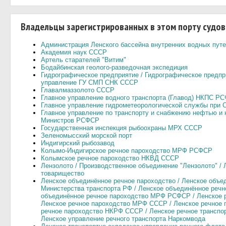
Владельцы зарегистрированных в этом порту судов
Администрация Ленского бассейна внутренних водных пут
Академия наук СССР
Артель старателей "Витим"
Бодайбинская геолого-разведочная экспедиция
Гидрографическое предприятие / Гидрографическое предп
управление ГУ СМП СНК СССР
Главалмаззолото СССР
Главное управление водного транспорта (Главод) НКПС Р
Главное управление гидрометеорологической службы при 
Главное управление по транспорту и снабжению нефтью и
Министров РСФСР
Государственная инспекция рыбоохраны МРХ СССР
Зеленомысский морской порт
Индигирский рыбозавод
Колымо-Индигирское речное пароходство МРФ РСФСР
Колымское речное пароходство НКВД СССР
Лензолото / Производственное объединение "Лензолото" /
товарищество
Ленское объединённое речное пароходство / Ленское объе
Министерства транспорта РФ / Ленское объединённое речн
объединённое речное пароходство МРФ РСФСР / Ленское 
Ленское речное пароходство МРФ СССР / Ленское речное
речное пароходство НКРФ СССР / Ленское речное транспо
Ленское управление речного транспорта Наркомвода