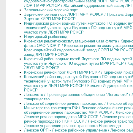
судоремонтно-судостроительный завод ЛОРП МРФ РСФСР 
ЛОРП МРФ РСФСР / Жатайский судоремонтный завод Л
Зеленомысский морской порт
Зырянский речной порт ЛОРП МРФ РСФСР / Пристань Зы
Зырянка КИРП МРФ РСФСР
Индигириский район водных путей Якутского ПО водных п
технический участок пути Якутского ПО водных путей МРФ
участок пути ЛБУП МРФ РСФСР
Индигирский рыбозавод
Киренская ремонтно-эксплуатационная база флота / Кирен
флота ОАО "ЛОРП" / Киренская ремонтно-эксплуатацион
Красноармейский судоремонтный завод ЛОРП МРФ РСФСР 
завод ЛРП МРФ РСФСР
Киренский район водных путей Якутского ПО водных путе
участок пути Якутского ПО водных путей МРФ РСФСР / Кир
ЛБУП МРФ РСФСР
Киренский речной порт ЛОРП МРФ РСФР / Киренская пр
Колымский район водных путей Якутского ПО водных пут
технический участок пути Якутского ПО водных путей МР
участок пути ЛБУП МРФ РСФСР / Колымо-Индигирский тех
РСФСР
Лензолото / Производственное объединение "Лензолото" /
товарищество
Ленское объединённое речное пароходство / Ленское объе
Министерства транспорта РФ / Ленское объединённое речн
объединённое речное пароходство МРФ РСФСР / Ленское 
Ленское речное пароходство МРФ СССР / Ленское речное
речное пароходство НКРФ СССР / Ленское речное транспо
Ленское управление речного транспорта Наркомвода
Ленское ОРП - Ленское районное управление / Ленское 