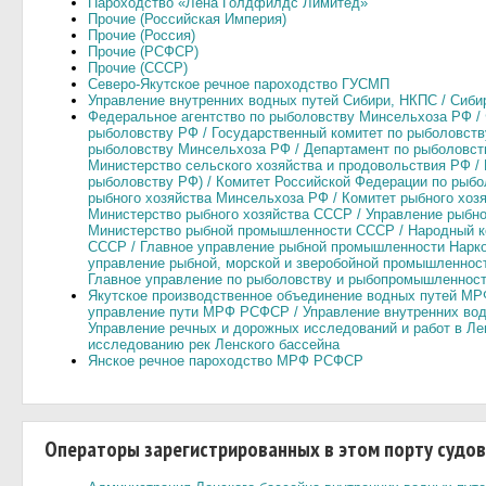
Пароходство «Лена Голдфилдс Лимитед»
Прочие (Российская Империя)
Прочие (Россия)
Прочие (РСФСР)
Прочие (СССР)
Северо-Якутское речное пароходство ГУСМП
Управление внутренних водных путей Сибири, НКПС / Сиби
Федеральное агентство по рыболовству Минcельхоза РФ / 
рыболовству РФ / Государственный комитет по рыболовств
рыболовству Минcельхоза РФ / Департамент по рыболовст
Министерство сельского хозяйства и продовольствия РФ /
рыболовству РФ) / Комитет Российской Федерации по рыбо
рыбного хозяйства Минсельхоза РФ / Комитет рыбного хо
Министерство рыбного хозяйства СССР / Управление рыбно
Министерство рыбной промышленности СССР / Народный 
СССР / Главное управление рыбной промышленности Нарк
управление рыбной, морской и зверобойной промышленнос
Главное управление по рыболовству и рыбопромышленно
Якутское производственное объединение водных путей МР
управление пути МРФ РСФСР / Управление внутренних водн
Управление речных и дорожных исследований и работ в Ле
исследованию рек Ленского бассейна
Янское речное пароходство МРФ РСФСР
Операторы зарегистрированных в этом порту судов