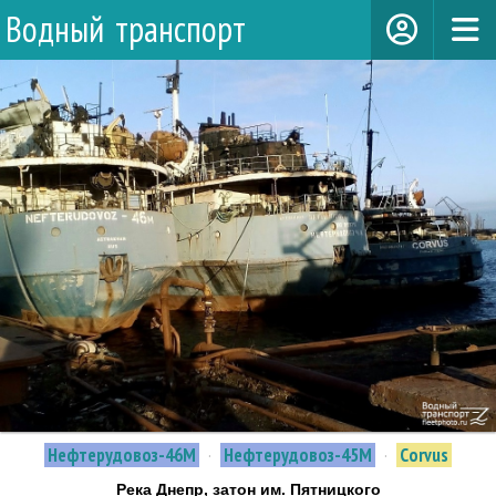
Водный транспорт
Нефтерудовоз-46М
·
Нефтерудовоз-45М
·
Corvus
Река Днепр, затон им. Пятницкого