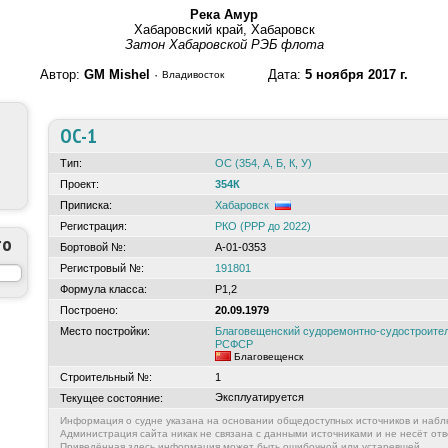
Река Амур
Хабаровский край, Хабаровск
Затон Хабаровской РЭБ флота
Автор:
GM Mishel
·
Дата:
5 ноября 2017 г.
Владивосток
ОС-1
Тип:
ОС (354, А, Б, К, У)
Проект:
354К
Приписка:
Хабаровск
Регистрация:
РКО (РРР до 2022)
то
Бортовой №:
А-01-0353
Регистровый №:
191801
Формула класса:
Р1,2
Построено:
20.09.1979
Место постройки:
Благовещенский судоремонтно-судостроител
РСФСР
Благовещенск
Строительный №:
1
Эксплуатируется
Текущее состояние:
Информация о судне указана на основании общедоступных источников и набл
Администрация сайта никак не связана с данными источниками и не несёт отв
Приведённая здесь информация может быть ошибочной или устаревшей.