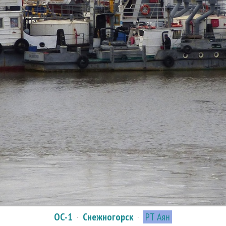
ОС-1
·
Снежногорск
·
РТ Аян