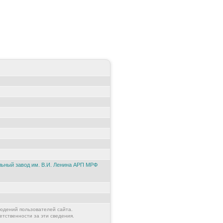
ьный завод им. В.И. Ленина АРП МРФ
юдений пользователей сайта.
етственности за эти сведения.