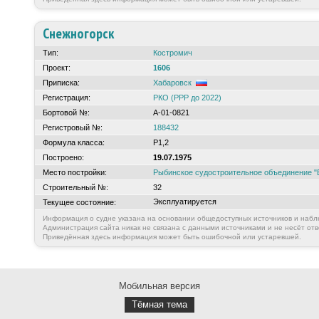
Снежногорск
Тип:
Костромич
Проект:
1606
Приписка:
Хабаровск
Регистрация:
РКО (РРР до 2022)
Бортовой №:
А-01-0821
Регистровый №:
188432
Формула класса:
Р1,2
Построено:
19.07.1975
Место постройки:
Рыбинское судостроительное объединение "
Строительный №:
32
Эксплуатируется
Текущее состояние:
Информация о судне указана на основании общедоступных источников и набл
Администрация сайта никак не связана с данными источниками и не несёт отв
Приведённая здесь информация может быть ошибочной или устаревшей.
Мобильная версия
Тёмная тема