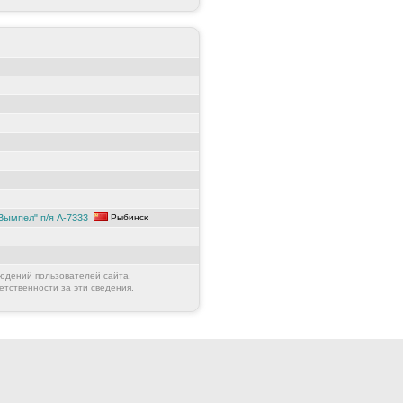
Вымпел" п/я А-7333
Рыбинск
юдений пользователей сайта.
етственности за эти сведения.