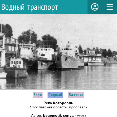
Водный транспорт
Заря
·
Видный
·
Балтика
Река Которосль
Ярославская область, Ярославль
Автор:
begemotik senya
·
Москва