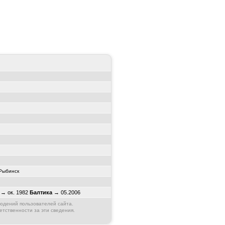
Рыбинск
→ ок. 1982
Балтика
→ 05.2006
юдений пользователей сайта.
етственности за эти сведения.