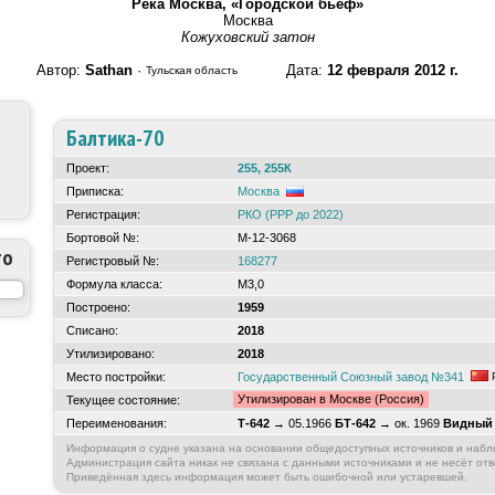
Река Москва, «Городской бьеф»
Москва
Кожуховский затон
Автор:
Sathan
·
Дата:
12 февраля 2012 г.
Тульская область
Балтика-70
Проект:
255, 255К
Приписка:
Москва
Регистрация:
РКО (РРР до 2022)
Бортовой №:
М-12-3068
то
Регистровый №:
168277
Формула класса:
М3,0
Построено:
1959
Списано:
2018
Утилизировано:
2018
Место постройки:
Государственный Союзный завод №341
Утилизирован в Москве (Россия)
Текущее состояние:
Переименования:
Т-642
→ 05.1966
БТ-642
→ ок. 1969
Видный
Информация о судне указана на основании общедоступных источников и набл
Администрация сайта никак не связана с данными источниками и не несёт отв
Приведённая здесь информация может быть ошибочной или устаревшей.