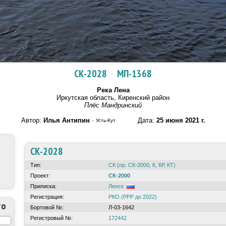
СК-2028
·
МП-1368
Река Лена
Иркутская область, Киренский район
Плёс Мандринский
Автор:
Илья Антипин
·
Дата:
25 июня 2021 г.
Усть-Кут
СК-2028
Тип:
СК (пр. СК-2000, К, КР, КТ)
Проект:
СК-2000
Приписка:
Ленск
Регистрация:
РКО (РРР до 2022)
то
Бортовой №:
Л-03-1642
Регистровый №:
172442