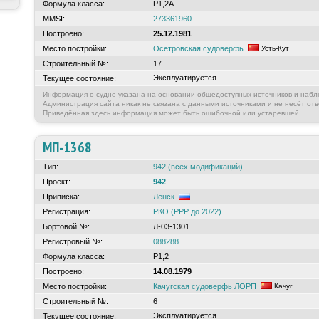
Формула класса:
Р1,2А
MMSI:
273361960
Построено:
25.12.1981
Место постройки:
Осетровская судоверфь
Усть-Кут
Строительный №:
17
Эксплуатируется
Текущее состояние:
Информация о судне указана на основании общедоступных источников и набл
Администрация сайта никак не связана с данными источниками и не несёт отв
Приведённая здесь информация может быть ошибочной или устаревшей.
МП-1368
Тип:
942 (всех модификаций)
Проект:
942
Приписка:
Ленск
Регистрация:
РКО (РРР до 2022)
Бортовой №:
Л-03-1301
Регистровый №:
088288
Формула класса:
Р1,2
Построено:
14.08.1979
Место постройки:
Качугская судоверфь ЛОРП
Качуг
Строительный №:
6
Эксплуатируется
Текущее состояние: