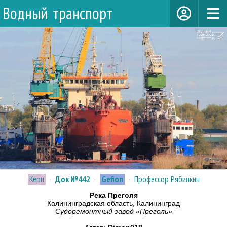
Водный транспорт
Керн
·
Док №442
·
Gefion
·
Профессор Рябинкин
Река Преголя
Калининградская область, Калининград
Судоремонтный завод «Преголь»