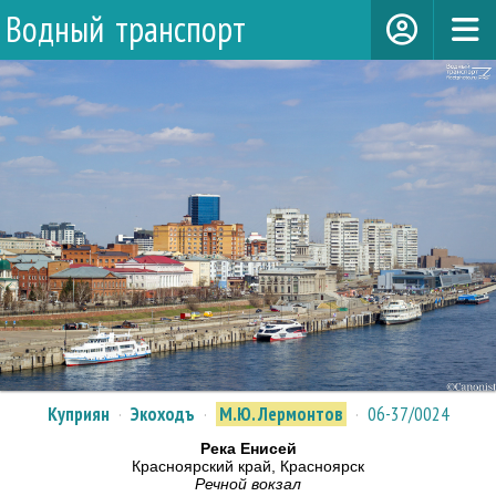
Водный транспорт
Куприян
·
Экоходъ
·
М.Ю. Лермонтов
·
06-37/0024
Река Енисей
Красноярский край, Красноярск
Речной вокзал