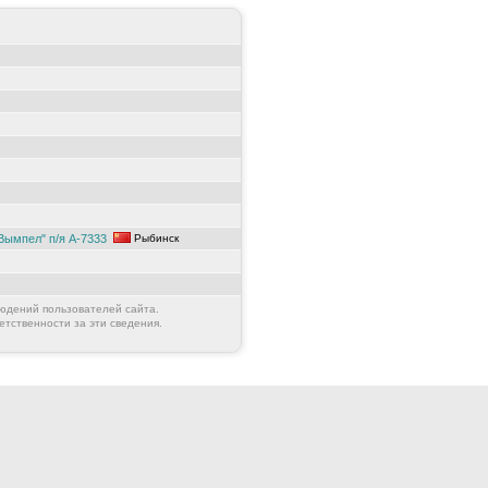
Вымпел" п/я А-7333
Рыбинск
юдений пользователей сайта.
етственности за эти сведения.