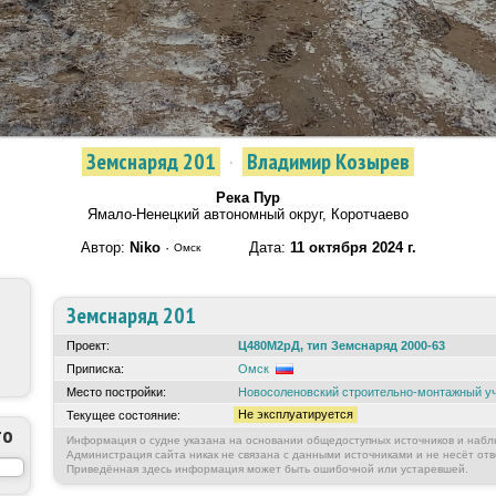
Земснаряд 201
·
Владимир Козырев
Река Пур
Ямало-Ненецкий автономный округ, Коротчаево
Автор:
Niko
·
Дата:
11 октября 2024 г.
Омск
Земснаряд 201
Проект:
Ц480М2рД, тип Земснаряд 2000-63
Приписка:
Омск
Место постройки:
Новосоленовский строительно-монтажный у
Не эксплуатируется
Текущее состояние:
то
Информация о судне указана на основании общедоступных источников и набл
Администрация сайта никак не связана с данными источниками и не несёт отв
Приведённая здесь информация может быть ошибочной или устаревшей.