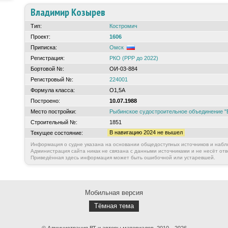
Владимир Козырев
Тип:
Костромич
Проект:
1606
Приписка:
Омск
Регистрация:
РКО (РРР до 2022)
Бортовой №:
ОИ-03-884
Регистровый №:
224001
Формула класса:
О1,5А
Построено:
10.07.1988
Место постройки:
Рыбинское судостроительное объединение "
Строительный №:
1851
В навигацию 2024 не вышел
Текущее состояние:
Информация о судне указана на основании общедоступных источников и набл
Администрация сайта никак не связана с данными источниками и не несёт отв
Приведённая здесь информация может быть ошибочной или устаревшей.
Мобильная версия
Тёмная тема