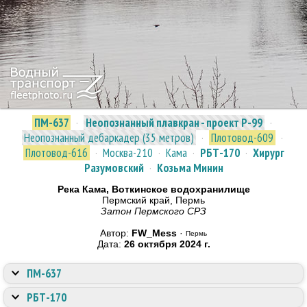
ПМ-637
·
Неопознанный плавкран - проект Р-99
·
Неопознанный дебаркадер (35 метров)
·
Плотовод-609
·
Плотовод-616
·
Москва-210
·
Кама
·
РБТ-170
·
Хирург
Разумовский
·
Козьма Минин
Река Кама, Воткинское водохранилище
Пермский край, Пермь
Затон Пермского СРЗ
Автор:
FW_Mess
·
Пермь
Дата:
26 октября 2024 г.
ПМ-637
РБТ-170