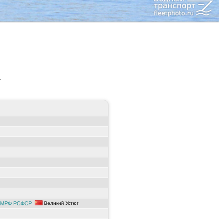
.
П МРФ РСФСР
Великий Устюг