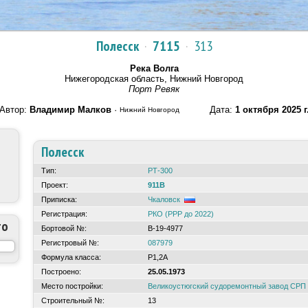
Полесск
·
7115
·
313
Река Волга
Нижегородская область, Нижний Новгород
Порт Ревяк
Автор:
Владимир Малков
·
Дата:
1 октября 2025 г
Нижний Новгород
Полесск
Тип:
РТ-300
Проект:
911В
Приписка:
Чкаловск
Регистрация:
РКО (РРР до 2022)
то
Бортовой №:
В-19-4977
Регистровый №:
087979
Формула класса:
Р1,2А
Построено:
25.05.1973
Место постройки:
Великоустюгский судоремонтный завод СР
Строительный №:
13