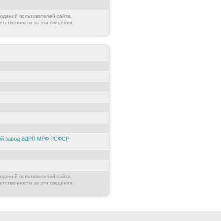
юдений пользователей сайта.
етственности за эти сведения.
ный завод ВДРП МРФ РСФСР
юдений пользователей сайта.
етственности за эти сведения.