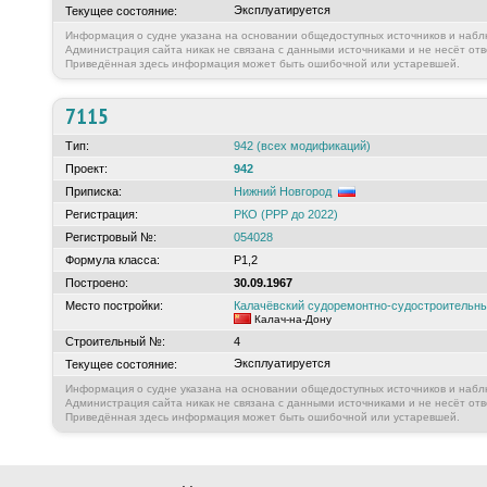
Эксплуатируется
Текущее состояние:
Информация о судне указана на основании общедоступных источников и набл
Администрация сайта никак не связана с данными источниками и не несёт отв
Приведённая здесь информация может быть ошибочной или устаревшей.
7115
Тип:
942 (всех модификаций)
Проект:
942
Приписка:
Нижний Новгород
Регистрация:
РКО (РРР до 2022)
Регистровый №:
054028
Формула класса:
Р1,2
Построено:
30.09.1967
Место постройки:
Калачёвский судоремонтно-судостроитель
Калач-на-Дону
Строительный №:
4
Эксплуатируется
Текущее состояние:
Информация о судне указана на основании общедоступных источников и набл
Администрация сайта никак не связана с данными источниками и не несёт отв
Приведённая здесь информация может быть ошибочной или устаревшей.