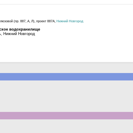
юзовой (пр. 887, А, Л), проект 887А,
Нижний Новгород
рское водохранилище
ь, Нижний Новгород