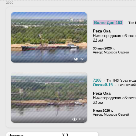
2020
Волго-Дон 163
· Тип 
Река Ока
Нижегородская област
21 км
30 мая 2020 г.
Автор: Морозов Сергей
979
7106
· Тип 943 (всех мод
Окский-15
· Тип Окский,
Река Ока
Нижегородская област
21 км
9 мая 2020 г.
Автор: Морозов Сергей
1155
313
Название: