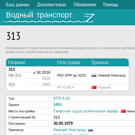
База данных
Дополнительно
Обновления
Помощь
Водный транспорт
313
Информация о судне указана на основании общедоступных источников и наблюдени
может быть ошибочной или устаревшей.
Название
Регистрация
Приписка
313
≤ 04.2016
ПК-313
РКО (РРР до 2022)
Нижний Новгород
2010
313
1992
РР РСФСР
Горький
КПЛ-5-30
Тип:
1451
Проект:
Свирская судостроительная верфь
Место постройки:
Нико
313
Строительный №:
30.05.1979
Построено:
Нижний Новгород
Приписка: