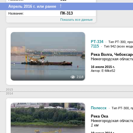
↑
Апрель 2016 г. или ранее
ПК-313
Название:
Показать все данные
РТ-334
· Тип РТ-300, про
7115
· Тип 942 (всех мод
Река Волга, Чебокса
Нижегородская област
16 июля 2015 г.
Автор: E-Mike52
2118
2015
2014
Полесск
· Тип РТ-300, п
Река Ока
Нижегородская област
1 км