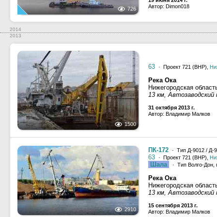
19 июня 2014 г.
Автор: Dimon018
726
2014
2013
63
· Проект 721 (ВНР),
Ни
Река Ока
Нижегородская област
13 км, Автозаводский
31 октября 2013 г.
Автор: Владимир Малков
1500
ПК-172
· Тип Д-9012 / Д-
63
· Проект 721 (ВНР),
Ни
Шала
· Тип Волго-Дон, 
Река Ока
Нижегородская област
13 км, Автозаводский
15 сентября 2013 г.
2910
Автор: Владимир Малков