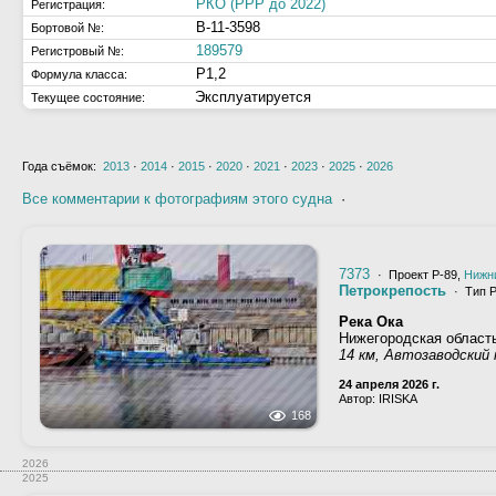
РКО (РРР до 2022)
Регистрация:
В-11-3598
Бортовой №:
189579
Регистровый №:
Р1,2
Формула класса:
Эксплуатируется
Текущее состояние:
Года съёмок:
2013
·
2014
·
2015
·
2020
·
2021
·
2023
·
2025
·
2026
Все комментарии к фотографиям этого судна
·
7373
· Проект Р-89,
Нижн
Петрокрепость
· Тип Р
Река Ока
Нижегородская област
14 км, Автозаводский
24 апреля 2026 г.
Автор: IRISKA
168
2026
2025