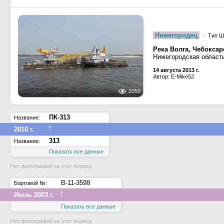
Нижегородец
· Тип Шл
Река Волга, Чебокса
Нижегородская област
14 августа 2013 г.
Автор: E-Mike52
2050
ПК-313
Название:
↑
2010 г.
313
Название:
Показать все данные
Нет фотографий за этот период
В-11-3598
Бортовой №:
↑
Июль 2003 г.
Показать все данные
Нет фотографий за этот период