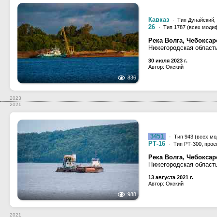
Кавказ
· Тип Дунайский, 
26
· Тип 1787 (всех модиф
Река Волга, Чебокса
Нижегородская область
30 июля 2023 г.
Автор: Окский
836
2023
2021
3451
· Тип 943 (всех мо
РТ-16
· Тип РТ-300, прое
Река Волга, Чебокса
Нижегородская област
13 августа 2021 г.
Автор: Окский
988
2021