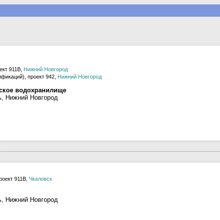
ект 911В,
Нижний Новгород
ификаций), проект 942,
Нижний Новгород
рское водохранилище
ь, Нижний Новгород
роект 911В,
Чкаловск
ь, Нижний Новгород